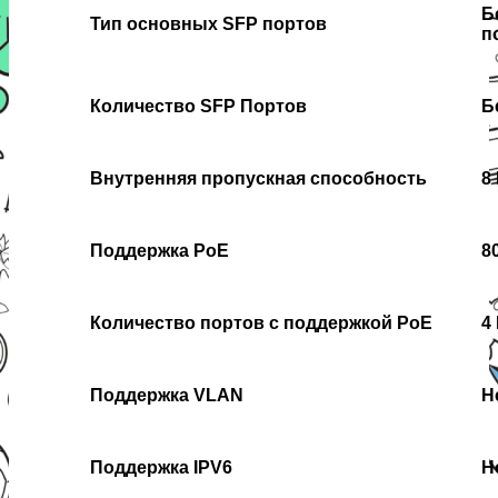
Б
Тип основных SFP портов
п
Количество SFP Портов
Б
Внутренняя пропускная способность
8
Поддержка PoE
8
Количество портов с поддержкой PoE
4
Поддержка VLAN
Н
Поддержка IPV6
Н