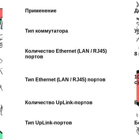
Применение
Д
Тип коммутатора
У
Количество Ethernet (LAN / RJ45)
8
портов
1
Тип Ethernet (LAN / RJ45) портов
с)
Количество UpLink-портов
Б
Тип UpLink-портов
Б