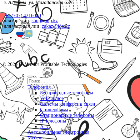
г. Алматы, ул. Магаданская 62В
+7 (707) 4216040
для юр. лиц:
shop@idp.kz
для частных лиц:
zakaz@idp.kz
© 2026 IT Vendor Profitable Technologies
Телефония
Беспроводные телефоны
VoIP-шлюз
системы конференц связи
Спикерфоны
Стационарные телефоны
IP телефоны
АТС
Автомобильная электроника
Мебель