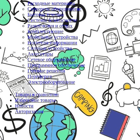
Расходные материалы
Серверное оборудование
Бытовая техника
Системы безопасности
Развлечения и отдых
Комплектующие
Мобильные устройства
Носители информации
Силовые устройства
Аксессуары
Сетевое оборудование
Программное обеспечение
Готовые решения
Периферия
Электрооборудование
Товары в сравнении
Избранные товары
Новости
Авторизация