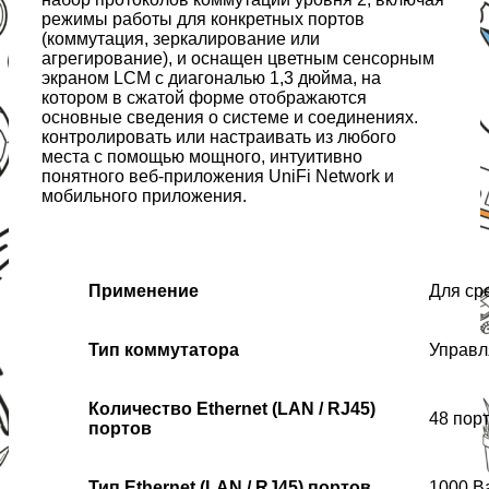
режимы работы для конкретных портов
(коммутация, зеркалирование или
агрегирование), и оснащен цветным сенсорным
экраном LCM с диагональю 1,3 дюйма, на
котором в сжатой форме отображаются
основные сведения о системе и соединениях.
контролировать или настраивать из любого
места с помощью мощного, интуитивно
понятного веб-приложения UniFi Network и
мобильного приложения.
Применение
Для ср
Тип коммутатора
Управ
Количество Ethernet (LAN / RJ45)
48 пор
портов
Тип Ethernet (LAN / RJ45) портов
1000 B