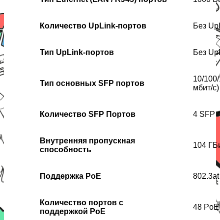
Количество UpLink-портов
Без Up
Тип UpLink-портов
Без Up
10/100
Тип основных SFP портов
мбит/с
Количество SFP Портов
4 SFP 
Внутренняя пропускная
104 ГБ
способность
Поддержка PoE
802.3a
Количество портов с
48 PoE
поддержкой PoE