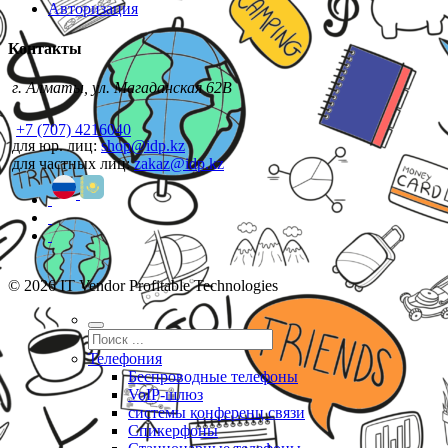
Авторизация
Контакты
г. Алматы, ул. Магаданская 62В
+7 (707) 4216040
для юр. лиц:
shop@idp.kz
для частных лиц:
zakaz@idp.kz
© 2026 IT Vendor Profitable Technologies
Телефония
Беспроводные телефоны
VoIP-шлюз
системы конференц связи
Спикерфоны