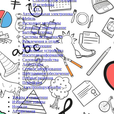
Стационарные телефоны
IP телефоны
АТС
Автомобильная электроника
Мебель
Расходные материалы
Серверное оборудование
Бытовая техника
Системы безопасности
Развлечения и отдых
Комплектующие
Мобильные устройства
Носители информации
Силовые устройства
Аксессуары
Сетевое оборудование
Программное обеспечение
Готовые решения
Периферия
Электрооборудование
Товары в сравнении
Избранные товары
Новости
Авторизация