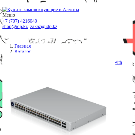
Меню
+7 (707) 4216040
shop@idp.kz
zakaz@idp.kz
Главная
Каталог
Коммутаторы
Коммутатор Ubiquiti UniFi 48Port Gigabit Switch with
PoE and SFP