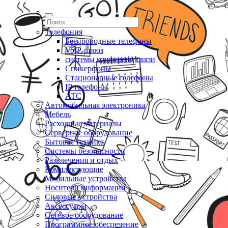
Телефония
Беспроводные телефоны
VoIP-шлюз
системы конференц связи
Спикерфоны
Стационарные телефоны
IP телефоны
АТС
Автомобильная электроника
Мебель
Расходные материалы
Серверное оборудование
Бытовая техника
Системы безопасности
Развлечения и отдых
Комплектующие
Мобильные устройства
Носители информации
Силовые устройства
Аксессуары
Сетевое оборудование
Программное обеспечение