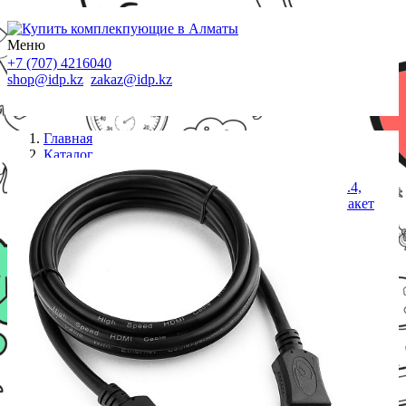
Меню
+7 (707) 4216040
shop@idp.kz
zakaz@idp.kz
Главная
Каталог
Кабели
Кабель HDMI Cablexpert CC-HDMI4L-6, 1.8м, v1.4,
19M/19M, серия Light, черный, позол.разъ, экр, пакет