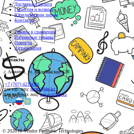
Доставка и оплата
Гарантия и возврат
Юридическим лицам
Контакты
Товары в сравнении
Избранные товары
Новости
Авторизация
Контакты
г. Алматы, ул. Магаданская 62В
+7 (707) 4216040
для юр. лиц:
shop@idp.kz
для частных лиц:
zakaz@idp.kz
© 2026 IT Vendor Profitable Technologies