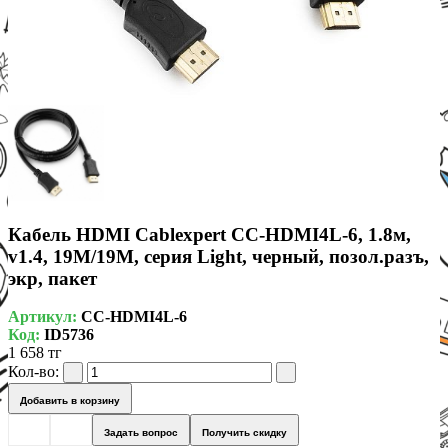
Кабель HDMI Cablexpert CC-HDMI4L-6, 1.8м,
v1.4, 19M/19M, серия Light, черный, позол.разъ,
экр, пакет
Артикул:
CC-HDMI4L-6
Код:
ID5736
1 658 тг
Кол-во:
Добавить в корзину
Задать вопрос
Получить скидку