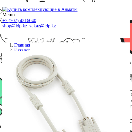
Меню
+7 (707) 4216040
shop@idp.kz
zakaz@idp.kz
Главная
Каталог
Кабели
Кабель DVI-D dual link Cablexpert CC-DVI2-6C,
25M/25M, 1.8м, экран, феррит.кольца, пакет