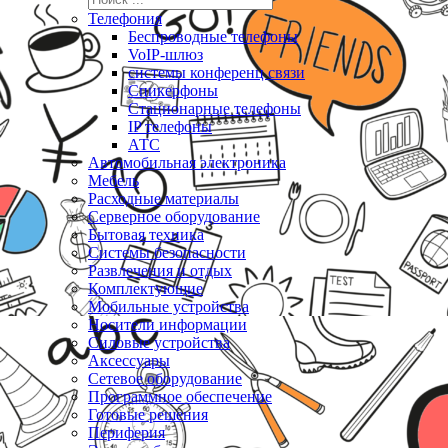
Телефония
Беспроводные телефоны
VoIP-шлюз
системы конференц связи
Спикерфоны
Стационарные телефоны
IP телефоны
АТС
Автомобильная электроника
Мебель
Расходные материалы
Серверное оборудование
Бытовая техника
Системы безопасности
Развлечения и отдых
Комплектующие
Мобильные устройства
Носители информации
Силовые устройства
Аксессуары
Сетевое оборудование
Программное обеспечение
Готовые решения
Периферия