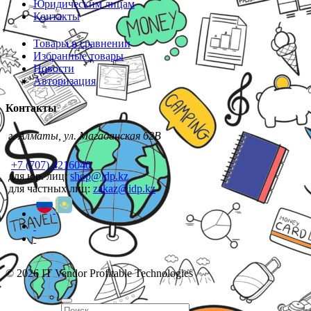
Юридическим лицам
Контакты
Товары в сравнении
Избранные товары
Новости
Авторизация
Контакты
г. Алматы, ул. Магаданская 62В
+7 (707) 4216040
для юр. лиц:
shop@idp.kz
для частных лиц:
zakaz@idp.kz
© 2026 IT Vendor Profitable Technologies