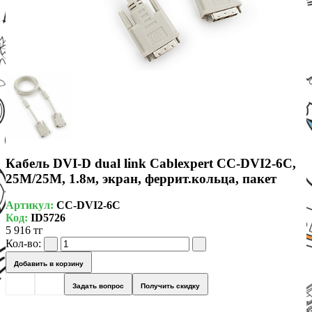
Кабель DVI-D dual link Cablexpert CC-DVI2-6C,
25M/25M, 1.8м, экран, феррит.кольца, пакет
Артикул:
CC-DVI2-6C
Код:
ID5726
5 916 тг
Кол-во:
Добавить в корзину
Задать вопрос
Получить скидку