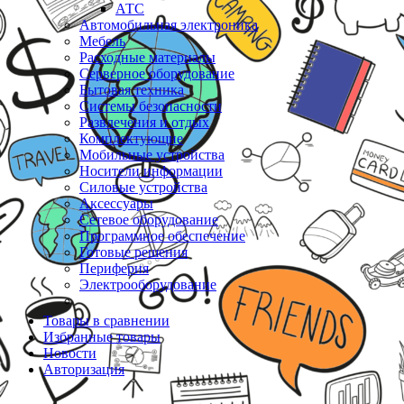
АТС
Автомобильная электроника
Мебель
Расходные материалы
Серверное оборудование
Бытовая техника
Системы безопасности
Развлечения и отдых
Комплектующие
Мобильные устройства
Носители информации
Силовые устройства
Аксессуары
Сетевое оборудование
Программное обеспечение
Готовые решения
Периферия
Электрооборудование
Товары в сравнении
Избранные товары
Новости
Авторизация