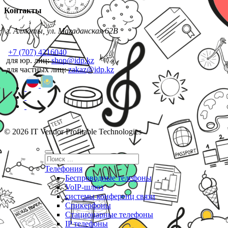
Контакты
г. Алматы, ул. Магаданская 62В
+7 (707) 4216040
для юр. лиц:
shop@idp.kz
для частных лиц:
zakaz@idp.kz
© 2026 IT Vendor Profitable Technologies
Телефония
Беспроводные телефоны
VoIP-шлюз
системы конференц связи
Спикерфоны
Стационарные телефоны
IP телефоны