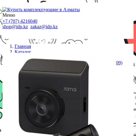
Меню
+7 (707) 4216040
shop@idp.kz
zakaz@idp.kz
Главная
Каталог
Видеорегистраторы
Видеорегистратор 70mai Dash cam A400 gray(RC09)