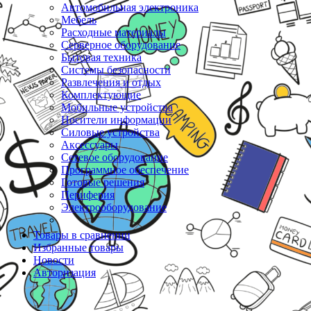
Автомобильная электроника
Мебель
Расходные материалы
Серверное оборудование
Бытовая техника
Системы безопасности
Развлечения и отдых
Комплектующие
Мобильные устройства
Носители информации
Силовые устройства
Аксессуары
Сетевое оборудование
Программное обеспечение
Готовые решения
Периферия
Электрооборудование
Товары в сравнении
Избранные товары
Новости
Авторизация