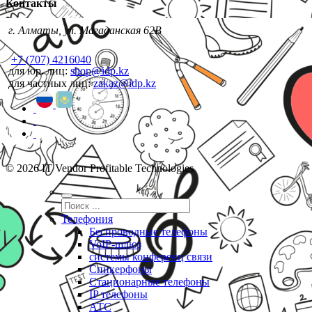
Контакты
г. Алматы, ул. Магаданская 62В
+7 (707) 4216040
для юр. лиц:
shop@idp.kz
для частных лиц:
zakaz@idp.kz
© 2026 IT Vendor Profitable Technologies
Телефония
Беспроводные телефоны
VoIP-шлюз
системы конференц связи
Спикерфоны
Стационарные телефоны
IP телефоны
АТС