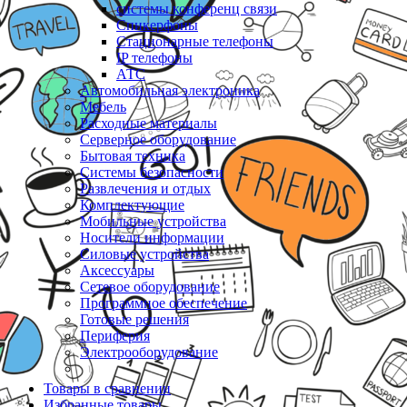
системы конференц связи
Спикерфоны
Стационарные телефоны
IP телефоны
АТС
Автомобильная электроника
Мебель
Расходные материалы
Серверное оборудование
Бытовая техника
Системы безопасности
Развлечения и отдых
Комплектующие
Мобильные устройства
Носители информации
Силовые устройства
Аксессуары
Сетевое оборудование
Программное обеспечение
Готовые решения
Периферия
Электрооборудование
Товары в сравнении
Избранные товары