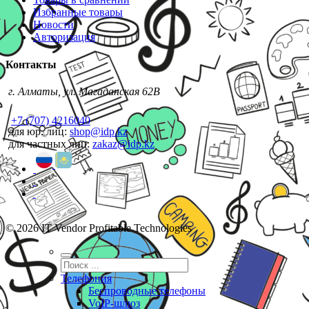
Избранные товары
Новости
Авторизация
Контакты
г. Алматы, ул. Магаданская 62В
+7 (707) 4216040
для юр. лиц:
shop@idp.kz
для частных лиц:
zakaz@idp.kz
© 2026 IT Vendor Profitable Technologies
Телефония
Беспроводные телефоны
VoIP-шлюз