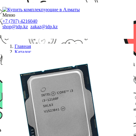
Меню
+7 (707) 4216040
shop@idp.kz
zakaz@idp.kz
Главная
Каталог
Процессоры S-1700
Процессор Intel Core i3 12100F OEM (SRL63,
CM8071504651013)