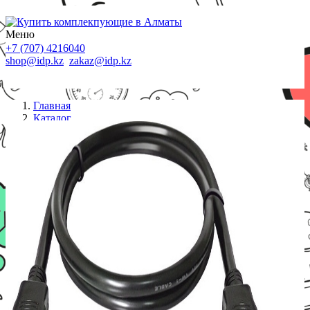
Меню
+7 (707) 4216040
shop@idp.kz
zakaz@idp.kz
Главная
Каталог
Кабели
Кабель ViTi HDMI 1м