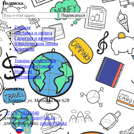
Подписка
Подписаться
Главная
Доставка и оплата
Гарантия и возврат
Юридическим лицам
Контакты
Товары в сравнении
Избранные товары
Новости
Авторизация
Контакты
г. Алматы, ул. Магаданская 62В
+7 (707) 4216040
для юр. лиц:
shop@idp.kz
для частных лиц:
zakaz@idp.kz