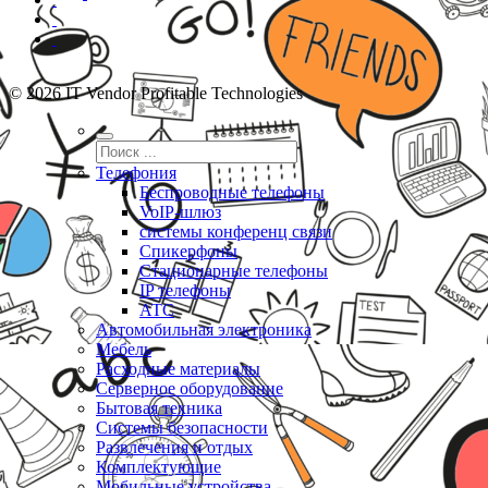
© 2026 IT Vendor Profitable Technologies
Телефония
Беспроводные телефоны
VoIP-шлюз
системы конференц связи
Спикерфоны
Стационарные телефоны
IP телефоны
АТС
Автомобильная электроника
Мебель
Расходные материалы
Серверное оборудование
Бытовая техника
Системы безопасности
Развлечения и отдых
Комплектующие
Мобильные устройства