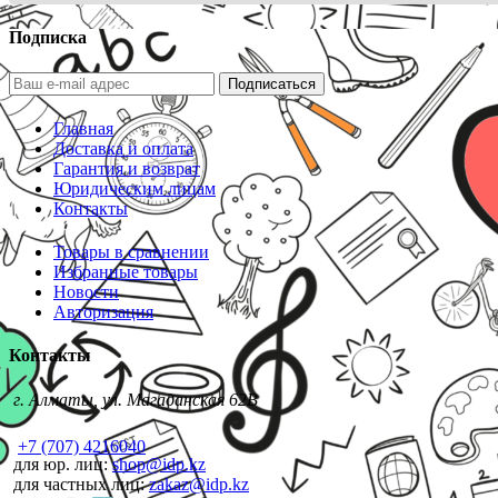
Подписка
Подписаться
Главная
Доставка и оплата
Гарантия и возврат
Юридическим лицам
Контакты
Товары в сравнении
Избранные товары
Новости
Авторизация
Контакты
г. Алматы, ул. Магаданская 62В
+7 (707) 4216040
для юр. лиц:
shop@idp.kz
для частных лиц:
zakaz@idp.kz