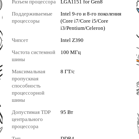
Разъем процессора
LGA1151 for Gen8
Поддерживаемые
Intel 9-го и 8-го поколения
процессоры
(Core i7/Core i5/Core
i3/Pentium/Celeron)
Чипсет
Intel Z390
Частота системной
100 МГц
шины
Максимальная
8 ГТ/с
пропускная
способность
процессорной
шины
Допустимая TDP
95 Вт
центрального
процессора
Тип
DDR4