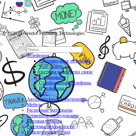
© 2026 IT Vendor Profitable Technologies
Телефония
Беспроводные телефоны
VoIP-шлюз
системы конференц связи
Спикерфоны
Стационарные телефоны
IP телефоны
АТС
Автомобильная электроника
Мебель
Расходные материалы
Серверное оборудование
Бытовая техника
Системы безопасности
Развлечения и отдых