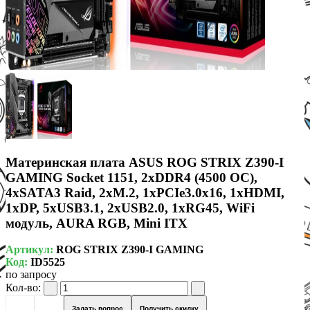
Материнская плата ASUS ROG STRIX Z390-I
GAMING Socket 1151, 2xDDR4 (4500 OC),
4xSATA3 Raid, 2xM.2, 1xPCIe3.0x16, 1xHDMI,
1xDP, 5xUSB3.1, 2xUSB2.0, 1xRG45, WiFi
модуль, AURA RGB, Mini ITX
Артикул:
ROG STRIX Z390-I GAMING
Код:
ID5525
по запросу
Кол-во:
Задать вопрос
Получить скидку