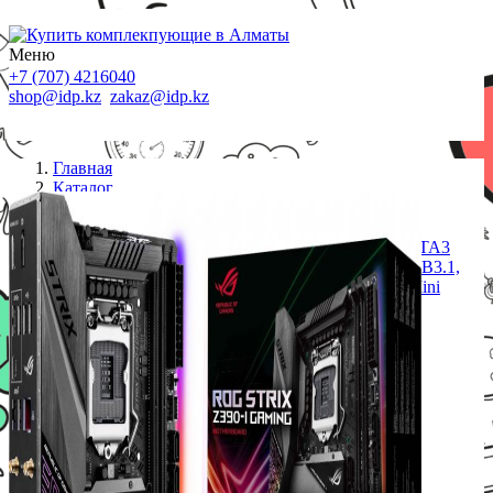
Меню
+7 (707) 4216040
shop@idp.kz
zakaz@idp.kz
Главная
Каталог
LGA1151
Материнская плата ASUS ROG STRIX Z390-I
GAMING Socket 1151, 2xDDR4 (4500 OC), 4xSATA3
Raid, 2xM.2, 1xPCIe3.0x16, 1xHDMI, 1xDP, 5xUSB3.1,
2xUSB2.0, 1xRG45, WiFi модуль, AURA RGB, Mini
ITX