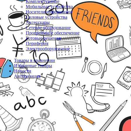
Комплектующие
Мобильные устройства
Носители информации
Силовые устройства
Аксессуары
Сетевое оборудование
Программное обеспечение
Готовые решения
Периферия
Электрооборудование
Товары в сравнении
Избранные товары
Новости
Авторизация