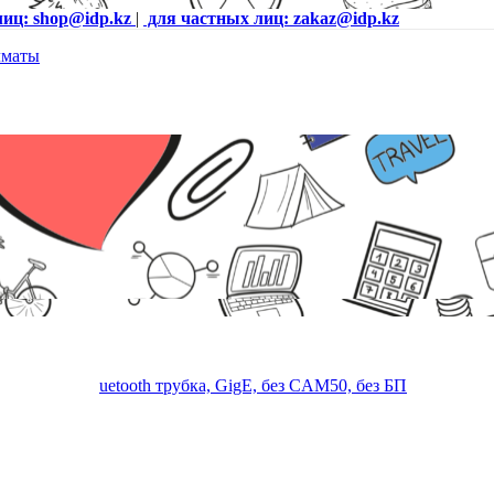
лиц: shop@idp.kz
|
для частных лиц: zakaz@idp.kz
oid, WiFi, Bluetooth трубка, GigE, без CAM50, без БП