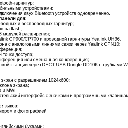
tooth-гарнитур;
бильными устройствами;
дключения двух Bluetooth устройств одновременно.
панели для
:
водных и беспроводных гарнитур;
в на flash;
3 модулей расширения;
link CP900/CP700 и проводной гарнитуры Yealink UH36.
на с аналоговыми линиями связи через Yealink CPN10;
нференция;
 точки доступа;
онференция или смешанная конференция;
азовой станции через DECT USB Dongle DD10K с трубками
 экран с разрешением 1024х600;
клона экрана;
 и MWI;
ательский интерфейс с значками и программными клавиша
 языков;
номером и фотографией
английскими буквами;