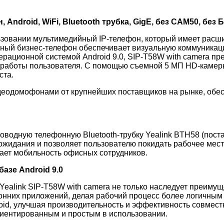
 Android, WiFi, Bluetooth трубка, GigE, без CAM50, без 
ьзовании мультимедийный IP-телефон, который имеет рас
 умный бизнес-телефон обеспечивает визуальную коммуник
рационной системой Android 9.0, SIP-T58W with camera пр
работы пользователя. С помощью съемной 5 МП HD-камеры
ста.
видеодомофонами от крупнейших поставщиков на рынке, об
оводную телефонную Bluetooth-трубку Yealink BTH58 (пост
 ожидания и позволяет пользователю покидать рабочее мес
шает мобильность офисных сотрудников.
азе Android 9.0
Yealink SIP-T58W with camera не только наследует преиму
онних приложений, делая рабочий процесс более логичным
oid, улучшая производительность и эффективность совмес
риентированным и простым в использовании.