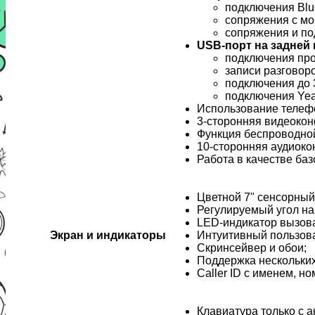
подключения Blue
сопряжения с мо
сопряжения и по
USB-порт на задней 
подключения про
записи разговоро
подключения до 
подключения Yea
Использование телефо
3-сторонняя видеоко
Функция беспроводной
10-сторонняя аудиок
Работа в качестве б
Цветной 7" сенсорный
Регулируемый угол на
LED-индикатор вызова
Экран и индикаторы
Интуитивный пользов
Скринсейвер и обои;
Поддержка нескольких
Caller ID с именем, 
Клавиатура только с 