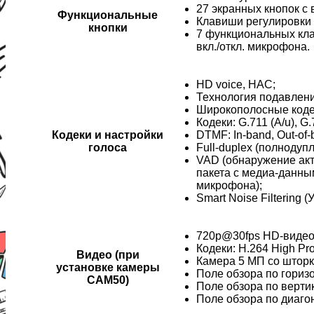
27 экранных кнопок с
Функциональные
Клавиши регулировки 
кнопки
7 функциональных кла
вкл./откл. микрофона.
HD voice, HAC;
Технология подавлени
Широкополосные кодек
Кодеки: G.711 (A/u), G
Кодеки и настройки
DTMF: In-band, Out-of
голоса
Full-duplex (полнодуп
VAD (обнаружение акт
пакета с медиа-данны
микрофона);
Smart Noise Filtering
720p@30fps HD-видео
Кодеки: H.264 High Pro
Видео (при
Камера 5 МП со шторк
установке камеры
Поле обзора по горизо
CAM50)
Поле обзора по вертик
Поле обзора по диаго