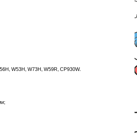
 W56H, W53H, W73H, W59R, CP930W.
ми;