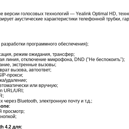
ие версии голосовых технологий — Yealink Optimal HD, тех
ирует акустические характеристики телефонной трубки, гар
т разработки программного обеспечения);
ация, режим ожидания, трансфер;
ая линия, отключение микрофона, DND ("Не беспокоить");
ание, экстренные вызовы;
врат вызова, автоответ;
IP-прокси;
ка/удаление;
втоматически или вручную;
on URL/URI;
R;
через Bluetooth, электронную почту и т.д.;
hone
:
 просмотр;
кнопкой;
h 4.2 для: