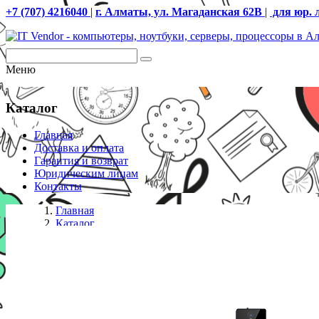
+7 (707) 4216040
|
г. Алматы, ул. Магаданская 62В
|
для юр. 
Меню
Каталог
Главная
Доставка и оплата
Гарантия и возврат
Юридическим лицам
Контакты
Главная
Каталог
IP телефоны
Yealink SIP-T58W Pro, Цветной сенсорный экран, Andr