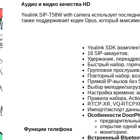
Аудио и видео качества HD
Yealink SIP-T58W with camera использует последн
также поддерживает кодек Opus, который максимиз
Yealink SDK (комплек
16 SIP-аккаунтов;
Удержание, переадрес
Быстрый набор, горяч
Групповое прослушив
Повторный набор, воз
Прямой IP-вызов без S
Выбор мелодии/загруз
Настройка времени: а
Правила набора, Acti
RTCP-XR, VQ-RTCPX
Импорт/экспорт данных 
Особенности DoorP
предварительный
открытие одной 
Функции телефона
мониторинг.
Встроенный Bluetoot