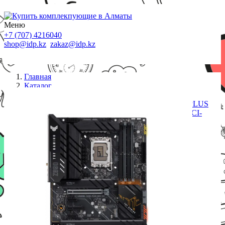
Меню
+7 (707) 4216040
shop@idp.kz
zakaz@idp.kz
Главная
Каталог
LGA1700
Материнская плата ASUS TUF GAMING Z690-PLUS
WIFI,Z690,1700,4xDIMM DDR5,2xPCI-Ex16,2xPCI-
Ex1,PCI-Ex4,4xM.2,SATA,HDMI,WIFI6E,BOX