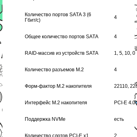
Количество портов SATA 3 (6
4
Гбит/с)
Общее количество портов SATA
4
RAID-массив из устройств SATA
1, 5, 10, 0
Количество разъемов M.2
4
Форм-фактор M.2 накопителя
22110, 22
Интерфейс M.2 накопителя
PCI-E 4.0
Поддержка NVMe
есть
Количество слотов PCI-E x1
2