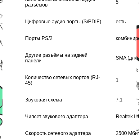
5
разъёмов
Цифровые аудио порты (S/PDIF)
есть
Порты PS/2
комбинир
Другие разъёмы на задней
SMA (для 
панели
Количество сетевых портов (RJ-
1
45)
Звуковая схема
7.1
Чипсет звукового адаптера
Realtek H
Скорость сетевого адаптера
2500 Мбит