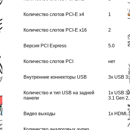
Количество слотов PCI-E x4
1
Количество слотов PCI-E x16
2
Версия PCI Express
5.0
Количество слотов PCI
нет
Внутренние коннекторы USB
3x USB 3.
Количество и тип USB на задней
1x USB 3.
панели
3.1 Gen 2
Видео выходы
1x HDMI, 
Количество аналоговых аудио