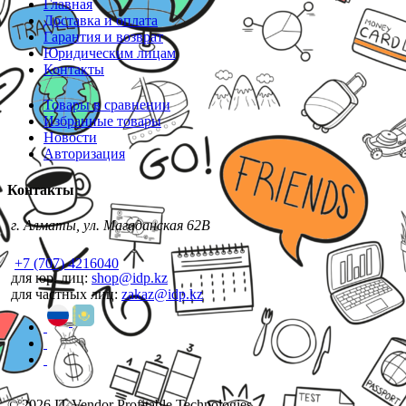
Главная
Доставка и оплата
Гарантия и возврат
Юридическим лицам
Контакты
Товары в сравнении
Избранные товары
Новости
Авторизация
Контакты
г. Алматы, ул. Магаданская 62В
+7 (707) 4216040
для юр. лиц:
shop@idp.kz
для частных лиц:
zakaz@idp.kz
© 2026 IT Vendor Profitable Technologies