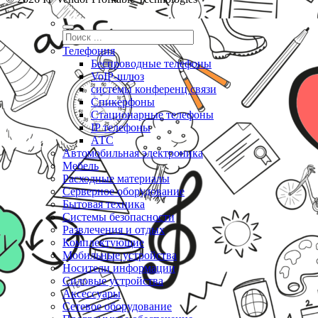
Телефония
Беспроводные телефоны
VoIP-шлюз
системы конференц связи
Спикерфоны
Стационарные телефоны
IP телефоны
АТС
Автомобильная электроника
Мебель
Расходные материалы
Серверное оборудование
Бытовая техника
Системы безопасности
Развлечения и отдых
Комплектующие
Мобильные устройства
Носители информации
Силовые устройства
Аксессуары
Сетевое оборудование