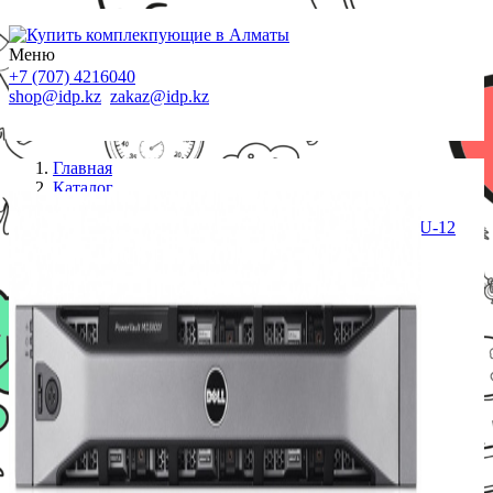
Меню
+7 (707) 4216040
shop@idp.kz
zakaz@idp.kz
Главная
Каталог
СХД
Хранилище Dell/PowerVault MD3800f, 16G FC, 2U-12
drive, 7x600Gb 15K SAS HDD, Dual 4G Cache
Controller/Fibre Channel/Rack