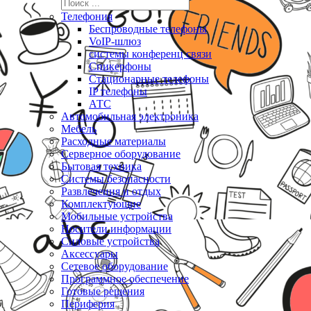
Телефония
Беспроводные телефоны
VoIP-шлюз
системы конференц связи
Спикерфоны
Стационарные телефоны
IP телефоны
АТС
Автомобильная электроника
Мебель
Расходные материалы
Серверное оборудование
Бытовая техника
Системы безопасности
Развлечения и отдых
Комплектующие
Мобильные устройства
Носители информации
Силовые устройства
Аксессуары
Сетевое оборудование
Программное обеспечение
Готовые решения
Периферия