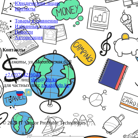
Юридическим лицам
Контакты
Товары в сравнении
Избранные товары
Новости
Авторизация
Контакты
г. Алматы, ул. Магаданская 62В
+7 (707) 4216040
для юр. лиц:
shop@idp.kz
для частных лиц:
zakaz@idp.kz
© 2026 IT Vendor Profitable Technologies