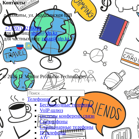
Контакты
г. Алматы, ул. Магаданская 62В
+7 (707) 4216040
для юр. лиц:
shop@idp.kz
для частных лиц:
zakaz@idp.kz
© 2026 IT Vendor Profitable Technologies
Телефония
Беспроводные телефоны
VoIP-шлюз
системы конференц связи
Спикерфоны
Стационарные телефоны
IP телефоны
АТС