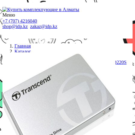
Меню
+7 (707) 4216040
shop@idp.kz
zakaz@idp.kz
Главная
Каталог
SSD диски
Жесткий диск SSD 480GB Transcend TS480GSSD220S