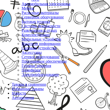
Автомобильная электроника
Мебель
Расходные материалы
Серверное оборудование
Бытовая техника
Системы безопасности
Развлечения и отдых
Комплектующие
Мобильные устройства
Носители информации
Силовые устройства
Аксессуары
Сетевое оборудование
Программное обеспечение
Готовые решения
Периферия
Электрооборудование
Товары в сравнении
Избранные товары
Новости
Авторизация