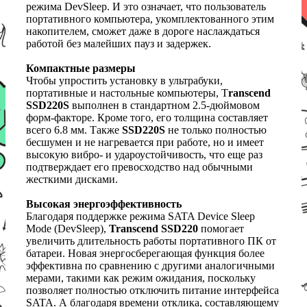
режима DevSleep. И это означает, что пользователь
портативного компьютера, укомплектованного этим
накопителем, сможет даже в дороге наслаждаться
работой без малейших пауз и задержек.
Компактные размеры
Чтобы упростить установку в ультрабуки,
портативные и настольные компьютеры, T
ranscend
SSD220S
выполнен в стандартном 2.5-дюймовом
форм-факторе. Кроме того, его толщина составляет
всего 6.8 мм. Также
SSD220S
не только полностью
бесшумен и не нагревается при работе, но и имеет
высокую вибро- и удароустойчивость, что еще раз
подтверждает его превосходство над обычными
жесткими дисками.
Высокая энергоэффективность
Благодаря поддержке режима SATA Device Sleep
Mode (DevSleep),
Transcend SSD220
помогает
увеличить длительность работы портативного ПК от
батареи. Новая энергосберегающая функция более
эффективна по сравнению с другими аналогичными
мерами, такими как режим ожидания, поскольку
позволяет полностью отключить питание интерфейса
SATA. А благодаря времени отклика, составляющему