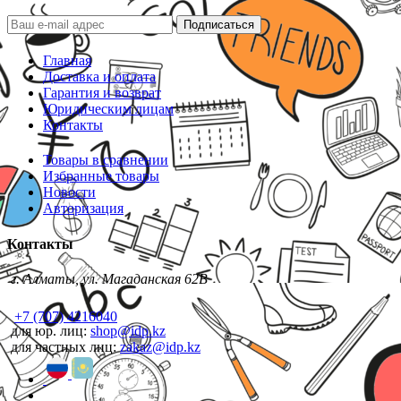
Подписаться
Главная
Доставка и оплата
Гарантия и возврат
Юридическим лицам
Контакты
Товары в сравнении
Избранные товары
Новости
Авторизация
Контакты
г. Алматы, ул. Магаданская 62В
+7 (707) 4216040
для юр. лиц:
shop@idp.kz
для частных лиц:
zakaz@idp.kz