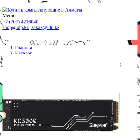
Меню
+7 (707) 4216040
shop@idp.kz
zakaz@idp.kz
Главная
Каталог
SSD диски
Твердотельный накопитель SSD 512 Gb M.2 2280
Kingston SKC3000S/512G NVMe PCIe 4.0 NVMe