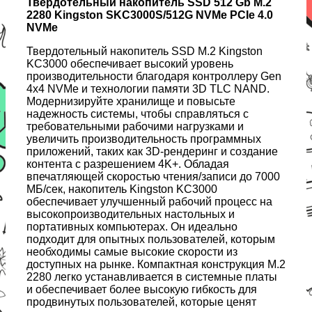
Твердотельный накопитель SSD 512 Gb M.2
2280 Kingston SKC3000S/512G NVMe PCIe 4.0
NVMe
Твердотельный накопитель SSD M.2 Kingston
KC3000 обеспечивает высокий уровень
производительности благодаря контроллеру Gen
4x4 NVMe и технологии памяти 3D TLC NAND.
Модернизируйте хранилище и повысьте
надежность системы, чтобы справляться с
требовательными рабочими нагрузками и
увеличить производительность программных
приложений, таких как 3D-рендеринг и создание
контента с разрешением 4K+. Обладая
впечатляющей скоростью чтения/записи до 7000
МБ/сек, накопитель Kingston KC3000
обеспечивает улучшенный рабочий процесс на
высокопроизводительных настольных и
портативных компьютерах. Он идеально
подходит для опытных пользователей, которым
необходимы самые высокие скорости из
доступных на рынке. Компактная конструкция M.2
2280 легко устанавливается в системные платы
и обеспечивает более высокую гибкость для
продвинутых пользователей, которые ценят