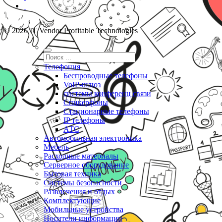
© 2026 IT Vendor Profitable Technologies
Телефония
Беспроводные телефоны
VoIP-шлюз
системы конференц связи
Спикерфоны
Стационарные телефоны
IP телефоны
АТС
Автомобильная электроника
Мебель
Расходные материалы
Серверное оборудование
Бытовая техника
Системы безопасности
Развлечения и отдых
Комплектующие
Мобильные устройства
Носители информации