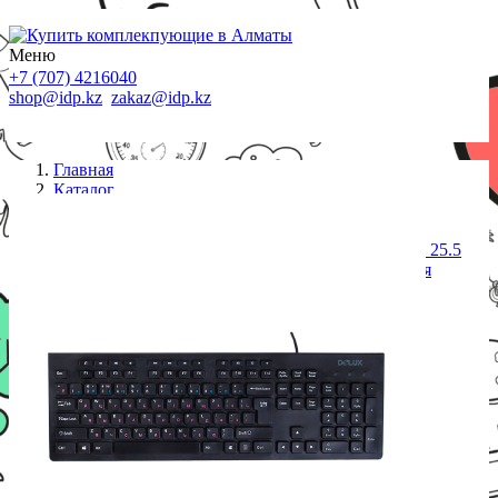
Меню
+7 (707) 4216040
shop@idp.kz
zakaz@idp.kz
Главная
Каталог
Клавиатуры проводные
Клавиатура, Delux, DLK-180UB, USB, Кол-во
стандартных клавиш 104, Размер: 439.2 x 141.5 x 25.5
мм., Длина кабеля 1,6 метра, Анг/Рус/Каз, Чёрная