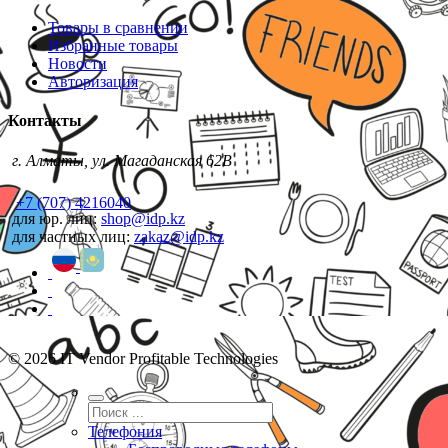
Товары в сравнении
Избранные товары
Новости
Авторизация
Контакты
г. Алматы, ул. Магаданская 62В
+7 (707) 4216040
для юр. лиц:
shop@idp.kz
для частных лиц:
zakaz@idp.kz
© 2026 IT Vendor Profitable Technologies
Телефония