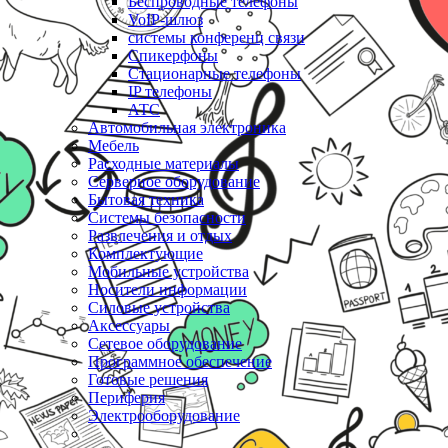
Беспроводные телефоны
VoIP-шлюз
системы конференц связи
Спикерфоны
Стационарные телефоны
IP телефоны
АТС
Автомобильная электроника
Мебель
Расходные материалы
Серверное оборудование
Бытовая техника
Системы безопасности
Развлечения и отдых
Комплектующие
Мобильные устройства
Носители информации
Силовые устройства
Аксессуары
Сетевое оборудование
Программное обеспечение
Готовые решения
Периферия
Электрооборудование