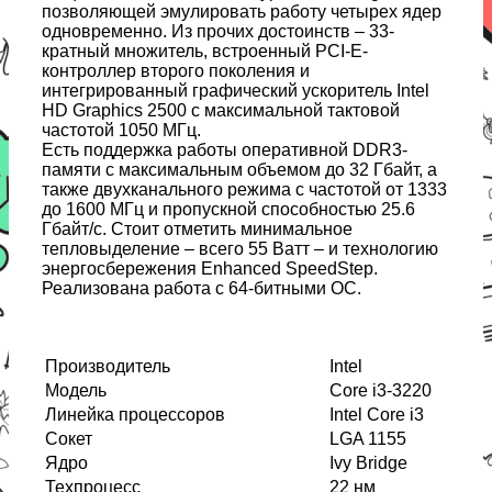
позволяющей эмулировать работу четырех ядер
одновременно. Из прочих достоинств – 33-
кратный множитель, встроенный PCI-E-
контроллер второго поколения и
интегрированный графический ускоритель Intel
HD Graphics 2500 с максимальной тактовой
частотой 1050 МГц.
Есть поддержка работы оперативной DDR3-
памяти с максимальным объемом до 32 Гбайт, а
также двухканального режима с частотой от 1333
до 1600 МГц и пропускной способностью 25.6
Гбайт/с. Стоит отметить минимальное
тепловыделение – всего 55 Ватт – и технологию
энергосбережения Enhanced SpeedStep.
Реализована работа с 64-битными ОС.
Производитель
Intel
Модель
Core i3-3220
Линейка процессоров
Intel Core i3
Сокет
LGA 1155
Ядро
Ivy Bridge
Техпроцесс
22 нм