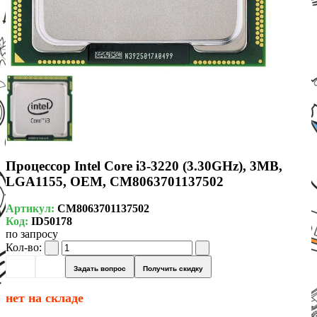
Процессор Intel Core i3-3220 (3.30GHz), 3MB,
LGA1155, OEM, CM8063701137502
Артикул:
CM8063701137502
Код:
ID50178
по запросу
Кол-во:
Задать вопрос
Получить скидку
нет на складе