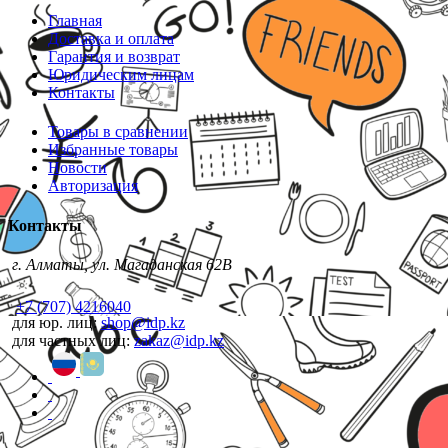
Главная
Доставка и оплата
Гарантия и возврат
Юридическим лицам
Контакты
Товары в сравнении
Избранные товары
Новости
Авторизация
Контакты
г. Алматы, ул. Магаданская 62В
+7 (707) 4216040
для юр. лиц:
shop@idp.kz
для частных лиц:
zakaz@idp.kz