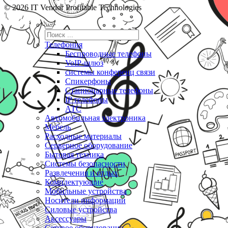
© 2026 IT Vendor Profitable Technologies
Телефония
Беспроводные телефоны
VoIP-шлюз
системы конференц связи
Спикерфоны
Стационарные телефоны
IP телефоны
АТС
Автомобильная электроника
Мебель
Расходные материалы
Серверное оборудование
Бытовая техника
Системы безопасности
Развлечения и отдых
Комплектующие
Мобильные устройства
Носители информации
Силовые устройства
Аксессуары
Сетевое оборудование