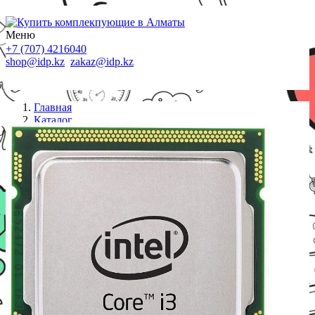
Меню
+7 (707) 4216040
shop@idp.kz
zakaz@idp.kz
Главная
Каталог
Процессоры S-1155
Процессор Intel Core i3-3220 (3.30GHz), 3MB,
LGA1155, OEM, CM8063701137502