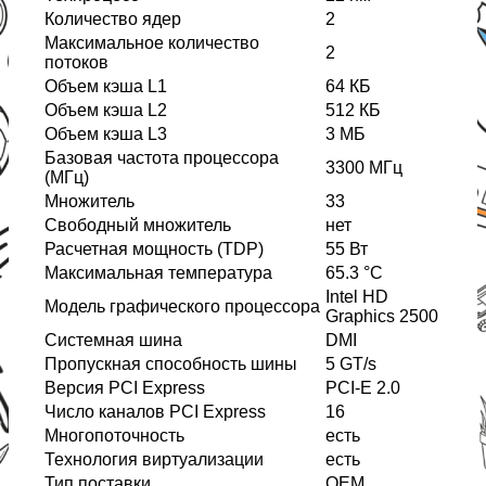
Количество ядер
2
Максимальное количество
2
потоков
Объем кэша L1
64 КБ
Объем кэша L2
512 КБ
Объем кэша L3
3 МБ
Базовая частота процессора
3300 МГц
(МГц)
Множитель
33
Свободный множитель
нет
Расчетная мощность (TDP)
55 Вт
Максимальная температура
65.3 °C
Intel HD
Модель графического процессора
Graphics 2500
Системная шина
DMI
Пропускная способность шины
5 GT/s
Версия PCI Express
PCI-E 2.0
Число каналов PCI Express
16
Многопоточность
есть
Технология виртуализации
есть
Тип поставки
OEM