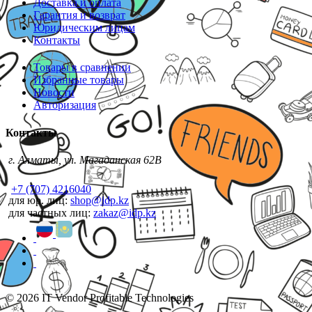
Доставка и оплата
Гарантия и возврат
Юридическим лицам
Контакты
Товары в сравнении
Избранные товары
Новости
Авторизация
Контакты
г. Алматы, ул. Магаданская 62В
+7 (707) 4216040
для юр. лиц:
shop@idp.kz
для частных лиц:
zakaz@idp.kz
© 2026 IT Vendor Profitable Technologies