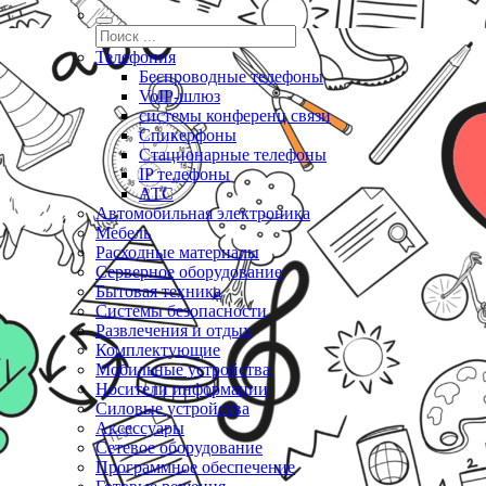
Телефония
Беспроводные телефоны
VoIP-шлюз
системы конференц связи
Спикерфоны
Стационарные телефоны
IP телефоны
АТС
Автомобильная электроника
Мебель
Расходные материалы
Серверное оборудование
Бытовая техника
Системы безопасности
Развлечения и отдых
Комплектующие
Мобильные устройства
Носители информации
Силовые устройства
Аксессуары
Сетевое оборудование
Программное обеспечение