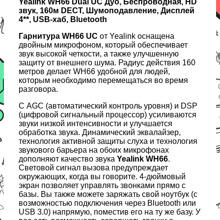
Yealink WH66 Dual UC Дуо, Беспроводная, HD
звук, 160м DECT, Шумоподавление, Дисплей
4**, USB-хаб, Bluetooth
Гарнитура WH66 UC
от Yealink оснащена
двойным микрофоном, который обеспечивает
звук высокой четкости, а также улучшенную
защиту от внешнего шума. Радиус действия 160
метров делает WH66 удобной для людей,
которым необходимо перемещаться во время
разговора.
С AGC (автоматический контроль уровня) и DSP
(цифровой сигнальный процессор) усиливаются
звуки низкой интенсивности и улучшается
обработка звука. Динамический эквалайзер,
технология активной защиты слуха и технология
звукового барьера на обоих микрофонах
дополняют качество звука
Yealink WH66
.
Световой сигнал вызова предупреждает
окружающих, когда вы говорите. 4-дюймовый
экран позволяет управлять звонками прямо с
базы. Вы также можете заряжать свой ноутбук (с
возможностью подключения через Bluetooth или
USB 3.0) напрямую, поместив его на ту же базу. У