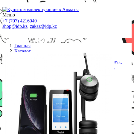
Меню
+7 (707) 4216040
shop@idp.kz
zakaz@idp.kz
Главная
Каталог
Наушники
Yealink WH66 Dual UC Дуо, Беспроводная, HD звук,
160м DECT, Шумоподав, Дисплей 4**, USB-хаб,
Bluetooth