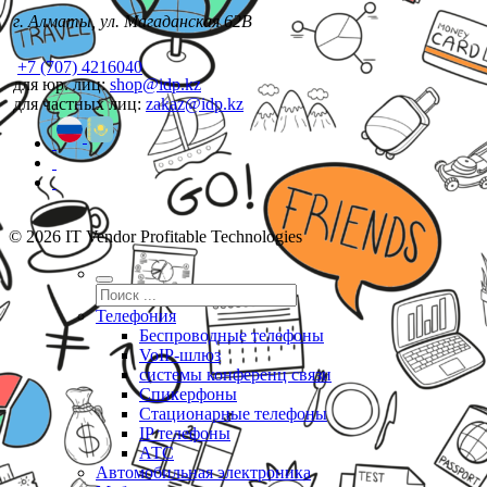
г. Алматы, ул. Магаданская 62В
+7 (707) 4216040
для юр. лиц:
shop@idp.kz
для частных лиц:
zakaz@idp.kz
© 2026 IT Vendor Profitable Technologies
Телефония
Беспроводные телефоны
VoIP-шлюз
системы конференц связи
Спикерфоны
Стационарные телефоны
IP телефоны
АТС
Автомобильная электроника