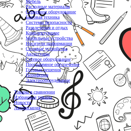
Мебель
Расходные материалы
Серверное оборудование
Бытовая техника
Системы безопасности
Развлечения и отдых
Комплектующие
Мобильные устройства
Носители информации
Силовые устройства
Аксессуары
Сетевое оборудование
Программное обеспечение
Готовые решения
Периферия
Электрооборудование
Товары в сравнении
Избранные товары
Новости
Авторизация