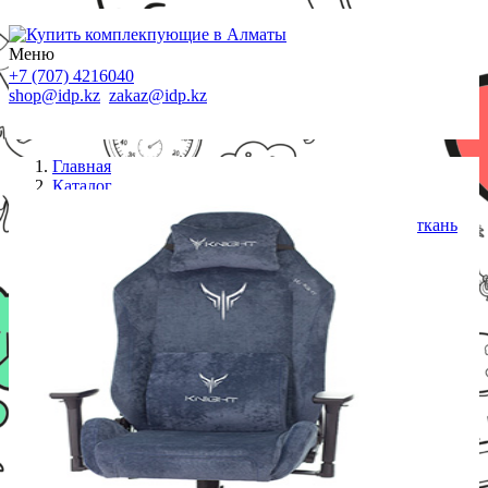
Меню
+7 (707) 4216040
shop@idp.kz
zakaz@idp.kz
Главная
Каталог
Кресла
Кресло игровое Knight N1 Fabric Light-27 синий ткань
с подголов. крестовина металл