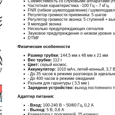
Совместимость со слуховыми аппаратами (
Частотная характеристика - 100 Гц – 7 кГц.
FNR (гибкое шумоподавление) / шумоподав
Регулятор громкости приемника: 5 шагов
Регулятор громкости звонка: 5 ступеней + вы
9 мелодий звонка
Несколько предупреждающих сигналов
Звуковое предупреждение о низком уровне 
DTMF
Физические особенности
Размер трубки:
144,5 мм x 48 мм x 21 мм
Вес трубки:
112 г
Цвет:
серый космос.
Аккумулятор:
1010 мАч, литий-ионный, 3,7 В,
- До 35 часов в режиме разговора (в идеаль
- До 400 часов в режиме ожидания
Разъем для гарнитуры ( 3,5 мм )
Зарядное устройство:
выход постоянного то
Адаптер питания:
-
Вход:
100-240 В ~ 50/60 Гц, 0,2 А
-
Выход:
5 В, 0,6 А
Клавиатура с подсветкой, 25 клавиш: