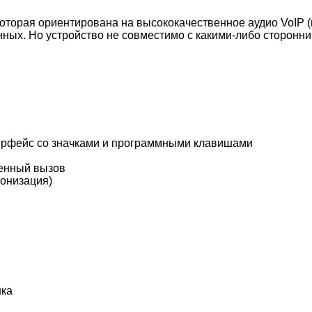
 которая ориентирована на высококачественное аудио VoIP 
нных. Но устройство не совместимо с какими-либо сторон
ерфейс со значками и программными клавишами
щенный вызов
ронизация)
нка