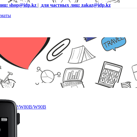
лиц: shop@idp.kz
|
для частных лиц: zakaz@idp.kz
76P//W79P/W80B/W90B