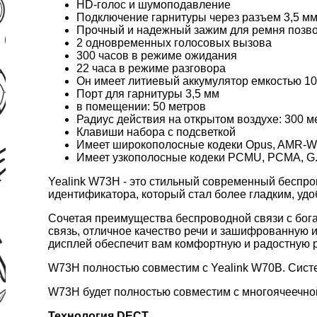
HD-голос и шумоподавление
Подключение гарнитуры через разъем 3,5 мм
Прочный и надежный зажим для ремня позво
2 одновременных голосовых вызова
300 часов в режиме ожидания
22 часа в режиме разговора
Он имеет литиевый аккумулятор емкостью 10
Порт для гарнитуры 3,5 мм
в помещении: 50 метров
Радиус действия на открытом воздухе: 300 м
Клавиши набора с подсветкой
Имеет широкополосные кодеки Opus, AMR-WB
Имеет узкополосные кодеки PCMU, PCMA, G.7
Yealink W73H - это стильный современный беспро
идентификатора, который стал более гладким, уд
Сочетая преимущества беспроводной связи с бога
связь, отличное качество речи и зашифрованную
дисплей обеспечит вам комфортную и радостную ра
W73H полностью совместим с Yealink W70B. Систем
W73H будет полностью совместим с многоячеечно
Технология DECT