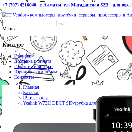
+7 (707) 4216040
|
г. Алматы, ул. Магаданская 62В
|
для юр. 
Меню
Каталог
Главная
Доставка и оплата
Гарантия и возврат
Юридическим лицам
Контакты
Главная
Каталог
IP телефоны
Yealink W73H DECT SIP-трубка для W70B/W73P/W