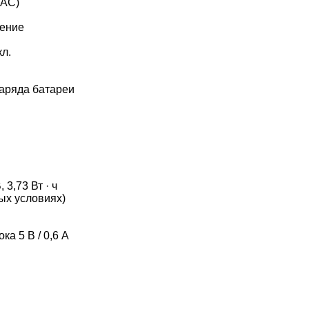
HAC)
ление
кл.
заряда батареи
 3,73 Вт · ч
ных условиях)
ка 5 В / 0,6 А