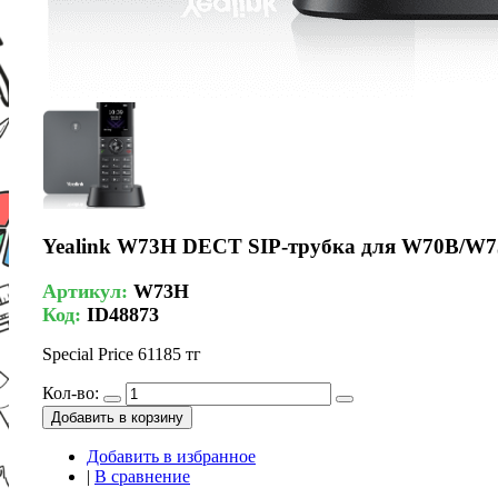
Yealink W73H DECT SIP-трубка для W70B/W
Артикул:
W73H
Код:
ID48873
Special Price
61185 тг
Кол-во:
Добавить в корзину
Добавить в избранное
|
В сравнение