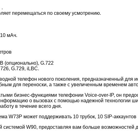
 .
ляет перемещаться по своему усмотрению.
10 мАч.
етров
 (опционально), G.722
26, G.729, iLBC.
водной телефон нового поколения, предназначенный для и
обным для переноски, а также с увеличенным временем ав
тыми бизнес-функциями телефонии Voice-over-IP, он пред
 информацию о вызовах с помощью надежной технологии ш
боту в течение всего дня.
а W73P может поддерживать 10 трубок, 10 SIP-аккаунтов и
й системой W90, предоставляя вам больше возможностей 