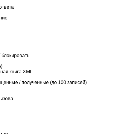
ответа
ание
/ блокировать
е)
нная книга XML
щенные / полученные (до 100 записей)
вызова