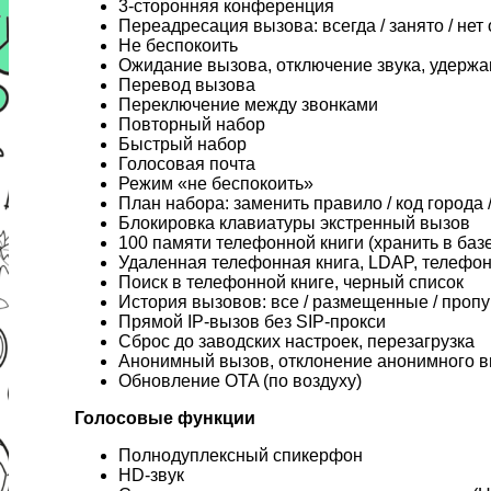
3-сторонняя конференция
Переадресация вызова: всегда / занято / нет 
Не беспокоить
Ожидание вызова, отключение звука, удерж
Перевод вызова
Переключение между звонками
Повторный набор
Быстрый набор
Голосовая почта
Режим «не беспокоить»
План набора: заменить правило / код города 
Блокировка клавиатуры экстренный вызов
100 памяти телефонной книги (хранить в баз
Удаленная телефонная книга, LDAP, телефо
Поиск в телефонной книге, черный список
История вызовов: все / размещенные / пропу
Прямой IP-вызов без SIP-прокси
Сброс до заводских настроек, перезагрузка
Анонимный вызов, отклонение анонимного 
Обновление OTA (по воздуху)
Голосовые функции
Полнодуплексный спикерфон
HD-звук