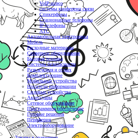
VoIP-шлюз
системы конференц связи
Спикерфоны
Стационарные телефоны
IP телефоны
АТС
Автомобильная электроника
Мебель
Расходные материалы
Серверное оборудование
Бытовая техника
Системы безопасности
Развлечения и отдых
Комплектующие
Мобильные устройства
Носители информации
Силовые устройства
Аксессуары
Сетевое оборудование
Программное обеспечение
Готовые решения
Периферия
Электрооборудование
Товары в сравнении