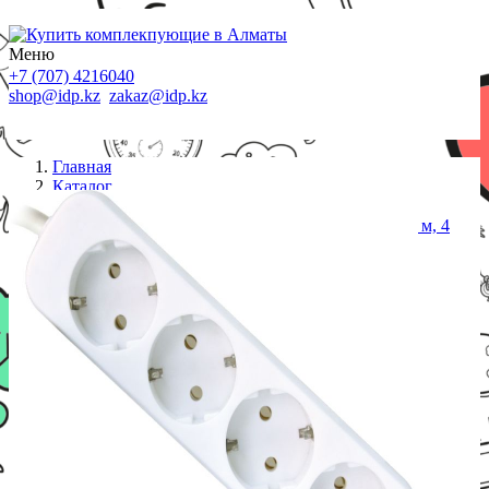
Меню
+7 (707) 4216040
shop@idp.kz
zakaz@idp.kz
Главная
Каталог
Сетевые фильтры
Удлинитель DEFENDER с заземлением E430 3.0 м, 4
розетки