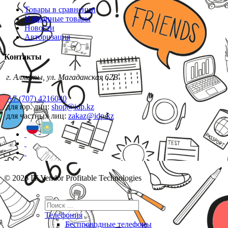
Товары в сравнении
Избранные товары
Новости
Авторизация
Контакты
г. Алматы, ул. Магаданская 62В
+7 (707) 4216040
для юр. лиц:
shop@idp.kz
для частных лиц:
zakaz@idp.kz
© 2026 IT Vendor Profitable Technologies
Телефония
Беспроводные телефоны