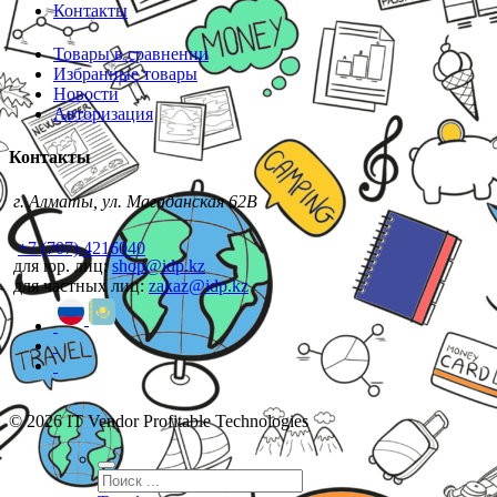
Контакты
Товары в сравнении
Избранные товары
Новости
Авторизация
Контакты
г. Алматы, ул. Магаданская 62В
+7 (707) 4216040
для юр. лиц:
shop@idp.kz
для частных лиц:
zakaz@idp.kz
© 2026 IT Vendor Profitable Technologies