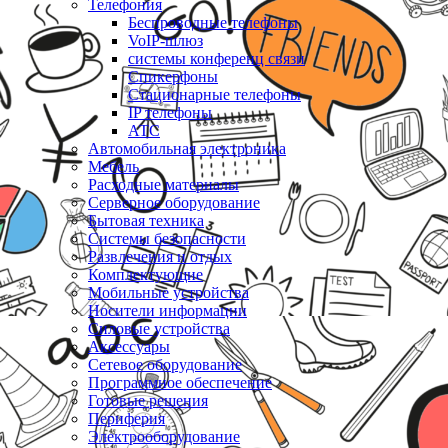
Телефония
Беспроводные телефоны
VoIP-шлюз
системы конференц связи
Спикерфоны
Стационарные телефоны
IP телефоны
АТС
Автомобильная электроника
Мебель
Расходные материалы
Серверное оборудование
Бытовая техника
Системы безопасности
Развлечения и отдых
Комплектующие
Мобильные устройства
Носители информации
Силовые устройства
Аксессуары
Сетевое оборудование
Программное обеспечение
Готовые решения
Периферия
Электрооборудование