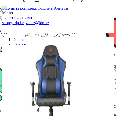
Меню
+7 (707) 4216040
shop@idp.kz
zakaz@idp.kz
Главная
Каталог
Кресла
Игровое кресло Trust GXT 707B Resto синий