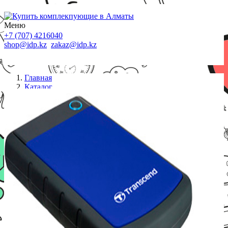
Меню
+7 (707) 4216040
shop@idp.kz
zakaz@idp.kz
Главная
Каталог
Внешние накопители
Внешний жесткий диск 2,5 2TB Transcend
TS2TSJ25H3B