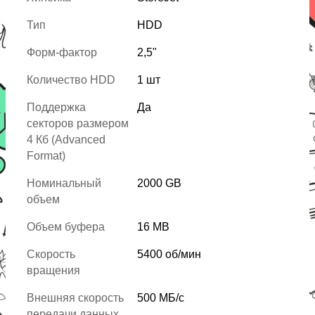
Тип
HDD
Форм-фактор
2,5"
Количество HDD
1 шт
Поддержка
Да
секторов размером
4 Кб (Advanced
Format)
Номинальный
2000 GB
объем
Объем буфера
16 MB
Скорость
5400 об/мин
вращения
Внешняя скорость
500 МБ/с
передачи данных,