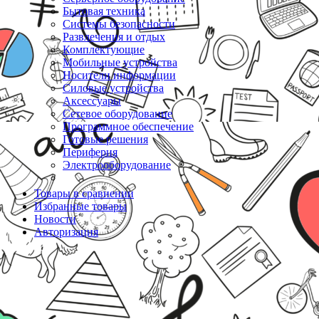
Бытовая техника
Системы безопасности
Развлечения и отдых
Комплектующие
Мобильные устройства
Носители информации
Силовые устройства
Аксессуары
Сетевое оборудование
Программное обеспечение
Готовые решения
Периферия
Электрооборудование
Товары в сравнении
Избранные товары
Новости
Авторизация