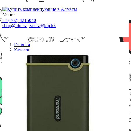
Меню
+7 (707) 4216040
shop@idp.kz
zakaz@idp.kz
Главная
Каталог
Внешние накопители
Внешний жесткий диск 2,5 2TB Transcend
TS2TSJ25M3G