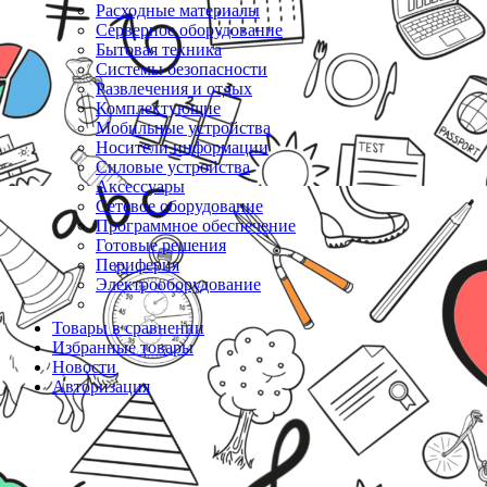
Расходные материалы
Серверное оборудование
Бытовая техника
Системы безопасности
Развлечения и отдых
Комплектующие
Мобильные устройства
Носители информации
Силовые устройства
Аксессуары
Сетевое оборудование
Программное обеспечение
Готовые решения
Периферия
Электрооборудование
Товары в сравнении
Избранные товары
Новости
Авторизация