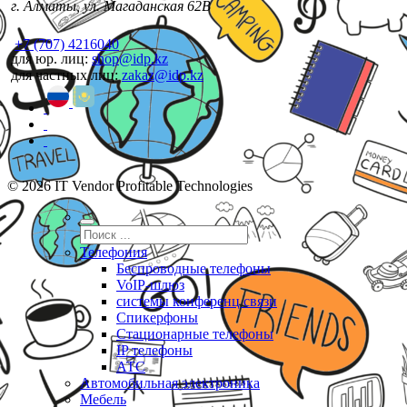
г. Алматы, ул. Магаданская 62В
+7 (707) 4216040
для юр. лиц:
shop@idp.kz
для частных лиц:
zakaz@idp.kz
© 2026 IT Vendor Profitable Technologies
Телефония
Беспроводные телефоны
VoIP-шлюз
системы конференц связи
Спикерфоны
Стационарные телефоны
IP телефоны
АТС
Автомобильная электроника
Мебель