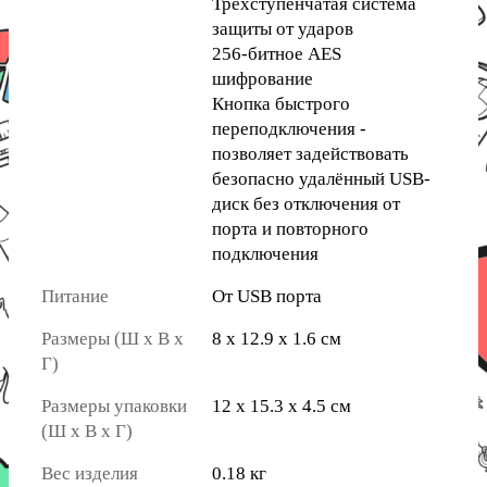
Трёхступенчатая система
защиты от ударов
256-битное AES
шифрование
Кнопка быстрого
переподключения -
позволяет задействовать
безопасно удалённый USB-
диск без отключения от
порта и повторного
подключения
Питание
От USB порта
Размеры (Ш х В х
8 х 12.9 х 1.6 см
Г)
Размеры упаковки
12 х 15.3 х 4.5 см
(Ш х В х Г)
Вес изделия
0.18 кг