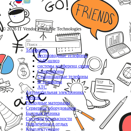
© 2026 IT Vendor Profitable Technologies
Телефония
Беспроводные телефоны
VoIP-шлюз
системы конференц связи
Спикерфоны
Стационарные телефоны
IP телефоны
АТС
Автомобильная электроника
Мебель
Расходные материалы
Серверное оборудование
Бытовая техника
Системы безопасности
Развлечения и отдых
Комплектующие