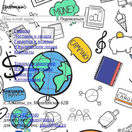
Подписка
Подписаться
Главная
Доставка и оплата
Гарантия и возврат
Юридическим лицам
Контакты
Товары в сравнении
Избранные товары
Новости
Авторизация
Контакты
г. Алматы, ул. Магаданская 62В
+7 (707) 4216040
для юр. лиц:
shop@idp.kz
для частных лиц:
zakaz@idp.kz