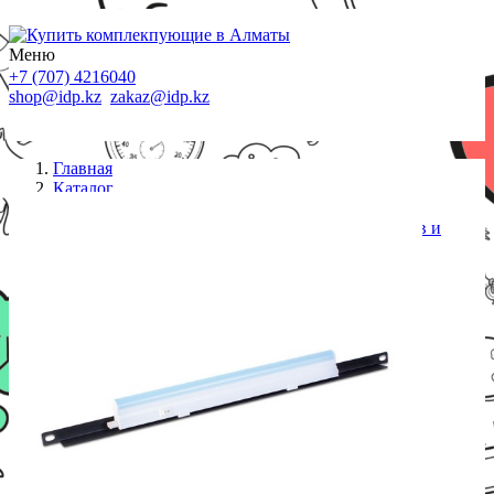
Меню
+7 (707) 4216040
shop@idp.kz
zakaz@idp.kz
Главная
Каталог
Аксессуары к шкафам
Панель освещения, SHIP, 700301100, Для шкафов и
стоек размера 19*, 230V, 50HZ