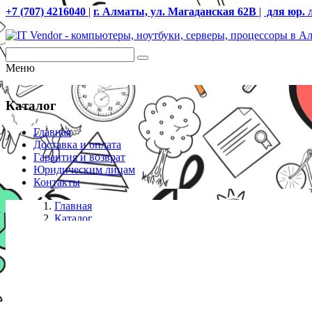
+7 (707) 4216040
|
г. Алматы, ул. Магаданская 62В
|
для юр. 
Меню
Каталог
Главная
Доставка и оплата
Гарантия и возврат
Юридическим лицам
Контакты
Главная
Каталог
Проекторы
OPTOMA Проектор X400LVe