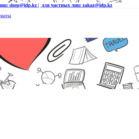
лиц: shop@idp.kz
|
для частных лиц: zakaz@idp.kz