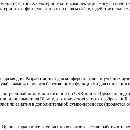
ичной офертой. Характеристики и комплектация могут изменять
актеристик и фото, указанных на нашем сайте, с действительны
ое время дня. Разработанный для конференц-залов и учебных ауд
службы лампы и энергосберегающими функциями для снижения о
в, встроенный динамик и питание по USB-порту. Идеально подх
 или проигрывателя Blu-ray, для получения четких изображений 
ечи или занятия в дополнительной сумке-переноске (продается о
 Optoma гарантирует неизменно высокое качество работы в течен