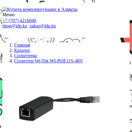
Меню
+7 (707) 4216040
shop@idp.kz
zakaz@idp.kz
Главная
Каталог
Сплиттеры
Сплиттер Wi-Tek WI-POE11S-48V