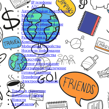
IP телефоны
АТС
Автомобильная электроника
Мебель
Расходные материалы
Серверное оборудование
Бытовая техника
Системы безопасности
Развлечения и отдых
Комплектующие
Мобильные устройства
Носители информации
Силовые устройства
Аксессуары
Сетевое оборудование
Программное обеспечение
Готовые решения
Периферия
Электрооборудование
Товары в сравнении
Избранные товары
Новости
Авторизация