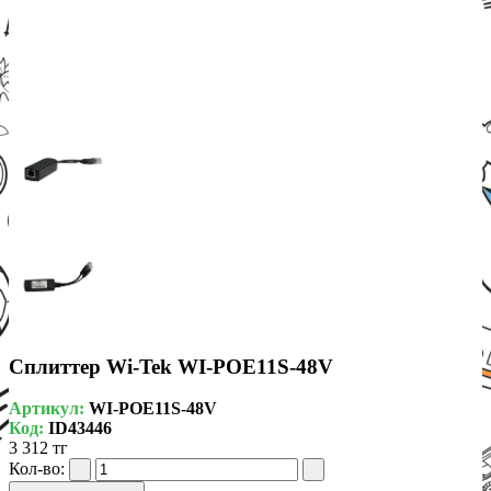
Сплиттер Wi-Tek WI-POE11S-48V
Артикул:
WI-POE11S-48V
Код:
ID43446
3 312 тг
Кол-во: