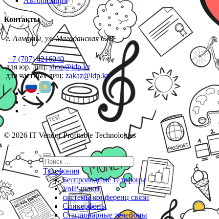
Авторизация
Контакты
г. Алматы, ул. Магаданская 62В
+7 (707) 4216040
для юр. лиц:
shop@idp.kz
для частных лиц:
zakaz@idp.kz
© 2026 IT Vendor Profitable Technologies
Телефония
Беспроводные телефоны
VoIP-шлюз
системы конференц связи
Спикерфоны
Стационарные телефоны