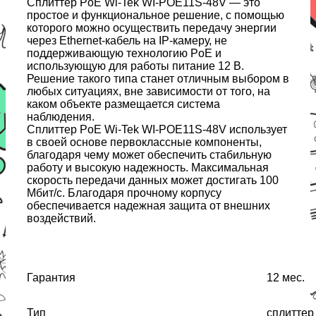
Сплиттер PoE Wi-Tek WI-POE11S-48V — это
простое и функциональное решение, с помощью
которого можно осуществить передачу энергии
через Ethernet-кабель на IP-камеру, не
поддерживающую технологию PoE и
использующую для работы питание 12 В.
Решение такого типа станет отличным выбором в
любых ситуациях, вне зависимости от того, на
каком объекте размещается система
наблюдения.
Сплиттер PoE Wi-Tek WI-POE11S-48V использует
в своей основе первоклассные компоненты,
благодаря чему может обеспечить стабильную
работу и высокую надежность. Максимальная
скорость передачи данных может достигать 100
Мбит/с. Благодаря прочному корпусу
обеспечивается надежная защита от внешних
воздействий.
Гарантия
12 мес.
Тип
сплиттер