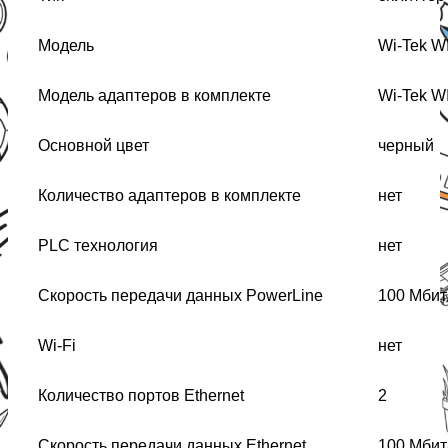
Модель
Wi-Tek W
Модель адаптеров в комплекте
Wi-Tek W
Основной цвет
черный
Количество адаптеров в комплекте
нет
PLC технология
нет
Скорость передачи данных PowerLine
100 Мбит
Wi-Fi
нет
Количество портов Ethernet
2
Скорость передачи данных Ethernet
100 Мбит