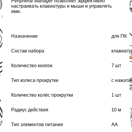
Peripheral Manager
позволяет эффективно
настраивать клавиатуры и мыши и управлять
ими.
Назначение
для ПК
Состав набора
клавиату
Количество кнопок
7 шт
Тип колеса прокрутки
с нажати
Количество колёс прокрутки
1 шт
Радиус действия
10 м
Тип элементов питания
AA