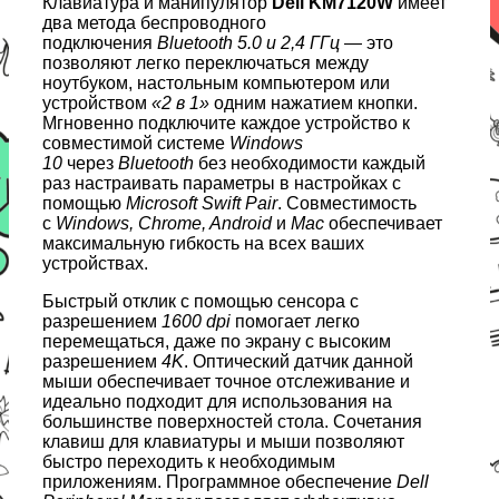
Клавиатура и манипулятор
Dell KM7120W
имеет
два метода беспроводного
подключения
Bluetooth 5.0 и 2,4 ГГц
— это
позволяют легко переключаться между
ноутбуком, настольным компьютером или
устройством
«2 в 1»
одним нажатием кнопки.
Мгновенно подключите каждое устройство к
совместимой системе
Windows
10
через
Bluetooth
без необходимости каждый
раз настраивать параметры в настройках с
помощью
Microsoft Swift Pair
. Совместимость
с
Windows, Chrome, Android
и
Mac
обеспечивает
максимальную гибкость на всех ваших
устройствах.
Быстрый отклик с помощью сенсора с
разрешением
1600 dpi
помогает легко
перемещаться, даже по экрану с высоким
разрешением
4K
. Оптический датчик данной
мыши обеспечивает точное отслеживание и
идеально подходит для использования на
большинстве поверхностей стола. Сочетания
клавиш для клавиатуры и мыши позволяют
быстро переходить к необходимым
приложениям. Программное обеспечение
Dell