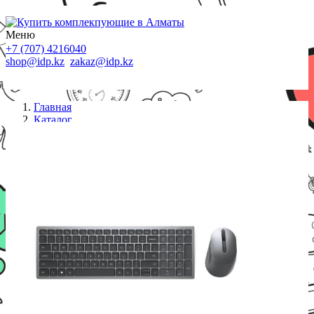
Меню
+7 (707) 4216040
shop@idp.kz
zakaz@idp.kz
Главная
Каталог
Беспроводные наборы
Клавиатура и манипулятор Dell KM7120W (580-
AIWS)