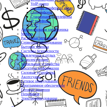
VoIP-шлюз
системы конференц связи
Спикерфоны
Стационарные телефоны
IP телефоны
АТС
Автомобильная электроника
Мебель
Расходные материалы
Серверное оборудование
Бытовая техника
Системы безопасности
Развлечения и отдых
Комплектующие
Мобильные устройства
Носители информации
Силовые устройства
Аксессуары
Сетевое оборудование
Программное обеспечение
Готовые решения
Периферия
Электрооборудование