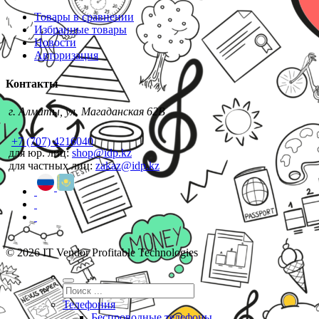
Товары в сравнении
Избранные товары
Новости
Авторизация
Контакты
г. Алматы, ул. Магаданская 62В
+7 (707) 4216040
для юр. лиц:
shop@idp.kz
для частных лиц:
zakaz@idp.kz
© 2026 IT Vendor Profitable Technologies
Телефония
Беспроводные телефоны