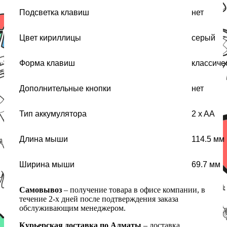
Подсветка клавиш
нет
Цвет кириллицы
серый
Форма клавиш
классиче
Дополнительные кнопки
нет
Тип аккумулятора
2 x AA
Длина мыши
114.5 мм
Ширина мыши
69.7 мм
Самовывоз
– получение товара в офисе компании, в
течение 2-х дней после подтверждения заказа
обслуживающим менеджером.
Курьерская доставка по Алматы
– доставка