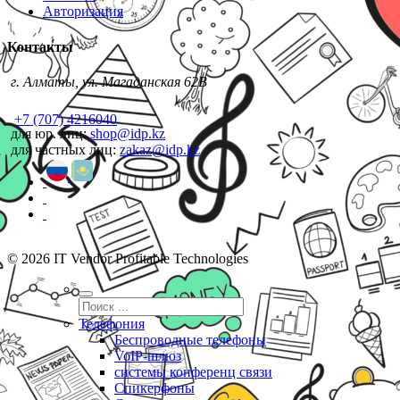
Авторизация
Контакты
г. Алматы, ул. Магаданская 62В
+7 (707) 4216040
для юр. лиц:
shop@idp.kz
для частных лиц:
zakaz@idp.kz
© 2026 IT Vendor Profitable Technologies
Телефония
Беспроводные телефоны
VoIP-шлюз
системы конференц связи
Спикерфоны