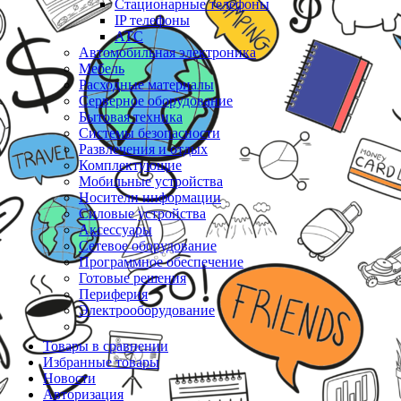
Стационарные телефоны
IP телефоны
АТС
Автомобильная электроника
Мебель
Расходные материалы
Серверное оборудование
Бытовая техника
Системы безопасности
Развлечения и отдых
Комплектующие
Мобильные устройства
Носители информации
Силовые устройства
Аксессуары
Сетевое оборудование
Программное обеспечение
Готовые решения
Периферия
Электрооборудование
Товары в сравнении
Избранные товары
Новости
Авторизация