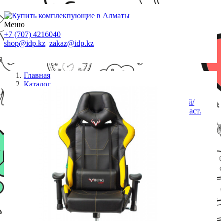
Меню
+7 (707) 4216040
shop@idp.kz
zakaz@idp.kz
Главная
Каталог
Кресла
Кресло игровое Zombie VIKING-5-AERO черный/
желтый искусст. кожа с подголов. крестовина пласт.