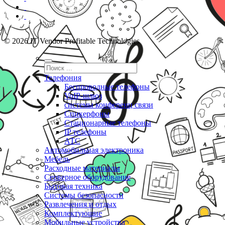
© 2026 IT Vendor Profitable Technologies
Телефония
Беспроводные телефоны
VoIP-шлюз
системы конференц связи
Спикерфоны
Стационарные телефоны
IP телефоны
АТС
Автомобильная электроника
Мебель
Расходные материалы
Серверное оборудование
Бытовая техника
Системы безопасности
Развлечения и отдых
Комплектующие
Мобильные устройства