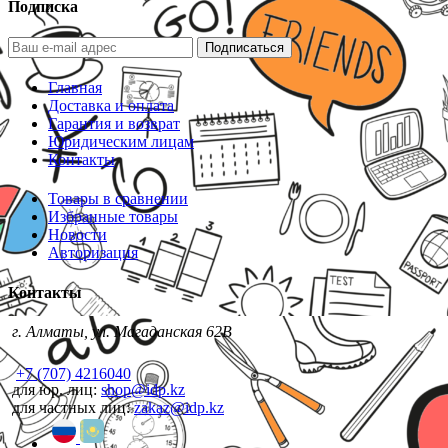
Подписка
Подписаться
Главная
Доставка и оплата
Гарантия и возврат
Юридическим лицам
Контакты
Товары в сравнении
Избранные товары
Новости
Авторизация
Контакты
г. Алматы, ул. Магаданская 62В
+7 (707) 4216040
для юр. лиц:
shop@idp.kz
для частных лиц:
zakaz@idp.kz