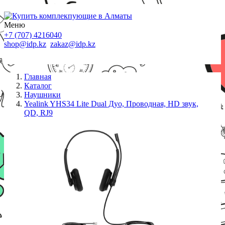
Меню
+7 (707) 4216040
shop@idp.kz
zakaz@idp.kz
Главная
Каталог
Наушники
Yealink YHS34 Lite Dual Дуо, Проводная, HD звук,
QD, RJ9