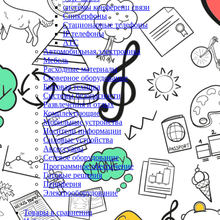
системы конференц связи
Спикерфоны
Стационарные телефоны
IP телефоны
АТС
Автомобильная электроника
Мебель
Расходные материалы
Серверное оборудование
Бытовая техника
Системы безопасности
Развлечения и отдых
Комплектующие
Мобильные устройства
Носители информации
Силовые устройства
Аксессуары
Сетевое оборудование
Программное обеспечение
Готовые решения
Периферия
Электрооборудование
Товары в сравнении