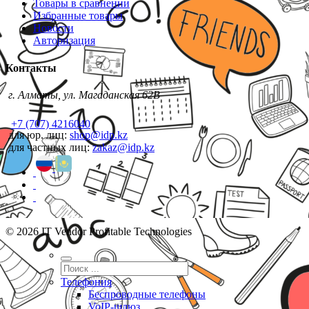
Товары в сравнении
Избранные товары
Новости
Авторизация
Контакты
г. Алматы, ул. Магаданская 62В
+7 (707) 4216040
для юр. лиц:
shop@idp.kz
для частных лиц:
zakaz@idp.kz
© 2026 IT Vendor Profitable Technologies
Телефония
Беспроводные телефоны
VoIP-шлюз