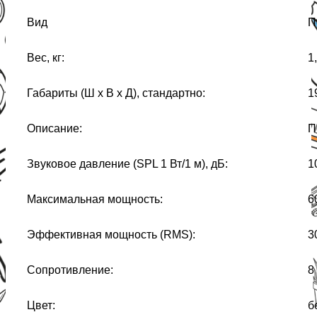
Вид
П
Вес, кг:
1
Габариты (Ш х В х Д), стандартно:
1
Описание:
П
Звуковое давление (SPL 1 Вт/1 м), дБ:
1
Максимальная мощность:
6
Эффективная мощность (RMS):
3
Сопротивление:
8
Цвет:
б