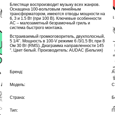
Блестяще воспроизводит музыку всех жанров.
Оснащена 100-вольтовым линейным
трансформатором, имеются отводы мощности на
6, 3 и 1.5 Вт (при 100 В). Ключевые особенности
АС – малозаметный безрамочный гриль и
система быстрого монтажа.
Встраиваемый громкоговоритель, двухполосный,
5 1/4". Мощность в 100-V режиме 6 /3/1.5 Вт, при 8
Ом 30 Вт (RMS). Диаграмма направленности 145
°. Цвет белый. Производитель: AUDAC (Бельгия)
Бренд:
A
Модель:
C
Страна:
Б
Тип:
П