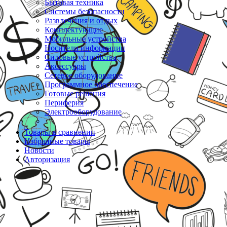
Бытовая техника
Системы безопасности
Развлечения и отдых
Комплектующие
Мобильные устройства
Носители информации
Силовые устройства
Аксессуары
Сетевое оборудование
Программное обеспечение
Готовые решения
Периферия
Электрооборудование
Товары в сравнении
Избранные товары
Новости
Авторизация