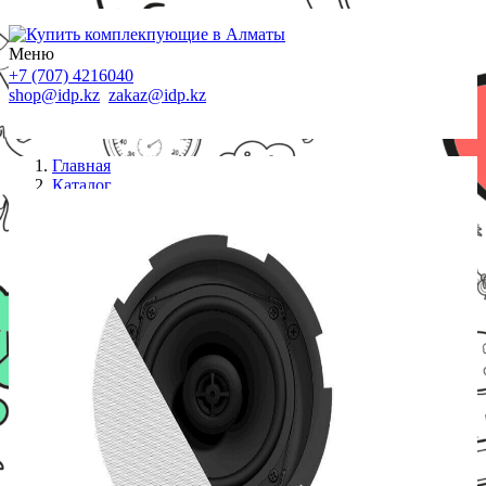
Меню
+7 (707) 4216040
shop@idp.kz
zakaz@idp.kz
Главная
Каталог
Громкоговорители
AUDAC Громкоговоритель CIRA506/W