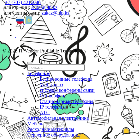
+7 (707) 4216040
для юр. лиц:
shop@idp.kz
для частных лиц:
zakaz@idp.kz
© 2026 IT Vendor Profitable Technologies
Телефония
Беспроводные телефоны
VoIP-шлюз
системы конференц связи
Спикерфоны
Стационарные телефоны
IP телефоны
АТС
Автомобильная электроника
Мебель
Расходные материалы
Серверное оборудование