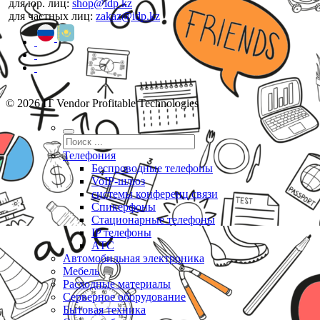
для юр. лиц:
shop@idp.kz
для частных лиц:
zakaz@idp.kz
© 2026 IT Vendor Profitable Technologies
Телефония
Беспроводные телефоны
VoIP-шлюз
системы конференц связи
Спикерфоны
Стационарные телефоны
IP телефоны
АТС
Автомобильная электроника
Мебель
Расходные материалы
Серверное оборудование
Бытовая техника