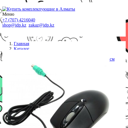
Меню
+7 (707) 4216040
shop@idp.kz
zakaz@idp.kz
Главная
Каталог
Проводные мыши
Мышь A4tech OP-720 Black Оптическая PS2 150 см