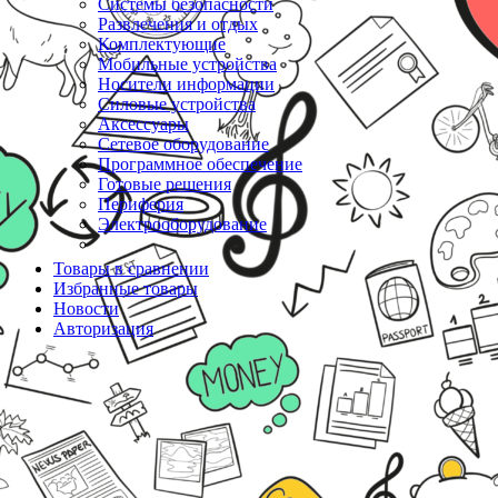
Системы безопасности
Развлечения и отдых
Комплектующие
Мобильные устройства
Носители информации
Силовые устройства
Аксессуары
Сетевое оборудование
Программное обеспечение
Готовые решения
Периферия
Электрооборудование
Товары в сравнении
Избранные товары
Новости
Авторизация