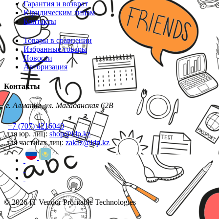
Гарантия и возврат
Юридическим лицам
Контакты
Товары в сравнении
Избранные товары
Новости
Авторизация
Контакты
г. Алматы, ул. Магаданская 62В
+7 (707) 4216040
для юр. лиц:
shop@idp.kz
для частных лиц:
zakaz@idp.kz
© 2026 IT Vendor Profitable Technologies