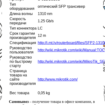
Тип
оптический SFP трансивер
оборудования
Длина волны
1310 nm
Скорость
1.25 Gb/s
передачи
Тип коннектора
LC
Срок гарантии
12 m
производителя
Спецификация
http://i.mt.lv/routerboard/files/SFP2-13
Руководство
http://wiki.mikrotik.com/wiki/Manual:TOC
пользователя
Руководство
по быстрому
http://wiki.mikrotik.com/wiki/MikroTik_
старту
Страница
товара на
сайте
http://www.mikrotik.com/
производителя
Вес товара
0,05 kg
Самовывоз
– получение товара в офисе компании, в