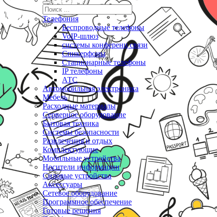
Телефония
Беспроводные телефоны
VoIP-шлюз
системы конференц связи
Спикерфоны
Стационарные телефоны
IP телефоны
АТС
Автомобильная электроника
Мебель
Расходные материалы
Серверное оборудование
Бытовая техника
Системы безопасности
Развлечения и отдых
Комплектующие
Мобильные устройства
Носители информации
Силовые устройства
Аксессуары
Сетевое оборудование
Программное обеспечение
Готовые решения