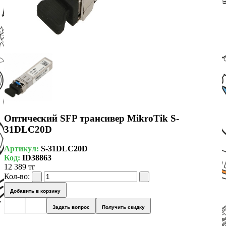
Оптический SFP трансивер MikroTik S-
31DLC20D
Артикул:
S-31DLC20D
Код:
ID38863
12 389 тг
Кол-во:
Добавить в корзину
Задать вопрос
Получить скидку