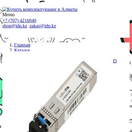
Меню
+7 (707) 4216040
shop@idp.kz
zakaz@idp.kz
Главная
Каталог
Трансиверы
Оптический SFP трансивер MikroTik S-31DLC20D