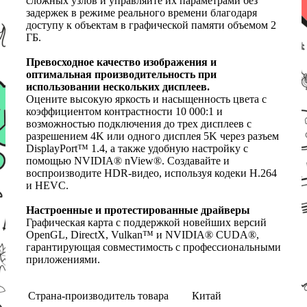
сложных узлов и управляйте их параметрами без
задержек в режиме реального времени благодаря
доступу к объектам в графической памяти объемом 2
ГБ.
Превосходное качество изображения и
оптимальная производительность при
использовании нескольких дисплеев.
Оцените высокую яркость и насыщенность цвета c
коэффициентом контрастности 10 000:1 и
возможностью подключения до трех дисплеев с
разрешением 4K или одного дисплея 5K через разъем
DisplayPort™ 1.4, а также удобную настройку с
помощью NVIDIA® nView®. Создавайте и
воспроизводите HDR-видео, используя кодеки H.264
и HEVC.
Настроенные и протестированные драйверы
Графическая карта с поддержкой новейших версий
OpenGL, DirectX, Vulkan™ и NVIDIA® CUDA®,
гарантирующая совместимость с профессиональными
приложениями.
Страна-производитель товара
Китай