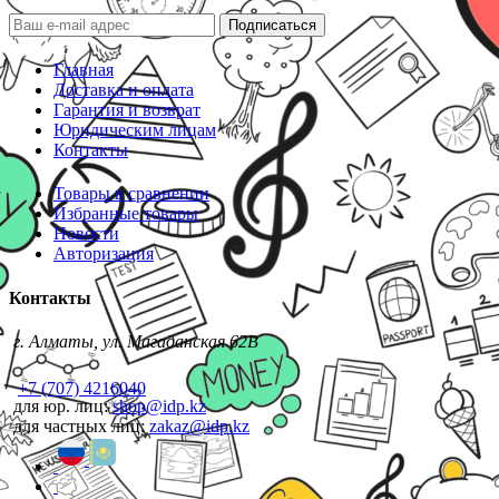
Подписаться
Главная
Доставка и оплата
Гарантия и возврат
Юридическим лицам
Контакты
Товары в сравнении
Избранные товары
Новости
Авторизация
Контакты
г. Алматы, ул. Магаданская 62В
+7 (707) 4216040
для юр. лиц:
shop@idp.kz
для частных лиц:
zakaz@idp.kz