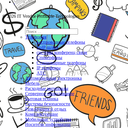
© 2026 IT Vendor Profitable Technologies
Телефония
Беспроводные телефоны
VoIP-шлюз
системы конференц связи
Спикерфоны
Стационарные телефоны
IP телефоны
АТС
Автомобильная электроника
Мебель
Расходные материалы
Серверное оборудование
Бытовая техника
Системы безопасности
Развлечения и отдых
Комплектующие
Мобильные устройства
Носители информации