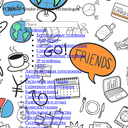
© 2026 IT Vendor Profitable Technologies
Телефония
Беспроводные телефоны
VoIP-шлюз
системы конференц связи
Спикерфоны
Стационарные телефоны
IP телефоны
АТС
Автомобильная электроника
Мебель
Расходные материалы
Серверное оборудование
Бытовая техника
Системы безопасности
Развлечения и отдых
Комплектующие
Мобильные устройства
Носители информации
Силовые устройства
Аксессуары