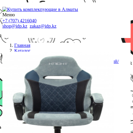
Меню
+7 (707) 4216040
shop@idp.kz
zakaz@idp.kz
Главная
Каталог
Кресла
Кресло игровое Zombie VIKING 6 KNIGHT серый/
голубой ткань с подголов. крестовина металл