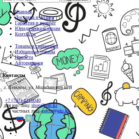
Главная
Доставка и оплата
Гарантия и возврат
Юридическим лицам
Контакты
Товары в сравнении
Избранные товары
Новости
Авторизация
Контакты
г. Алматы, ул. Магаданская 62В
+7 (707) 4216040
для юр. лиц:
shop@idp.kz
для частных лиц:
zakaz@idp.kz