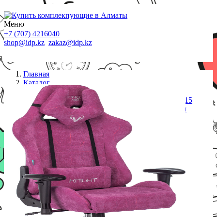
Меню
+7 (707) 4216040
shop@idp.kz
zakaz@idp.kz
Главная
Каталог
Кресла
Кресло игровое Zombie VIKING KNIGHT Light-15
малиновый ткань с подголов. крестовина металл