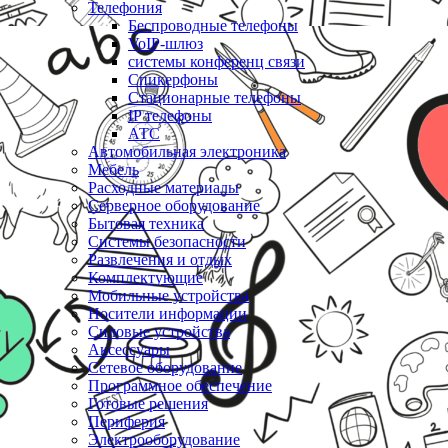
Телефония
Беспроводные телефоны
VoIP-шлюз
системы конференц связи
Спикерфоны
Стационарные телефоны
IP телефоны
АТС
Автомобильная электроника
Мебель
Расходные материалы
Серверное оборудование
Бытовая техника
Системы безопасности
Развлечения и отдых
Комплектующие
Мобильные устройства
Носители информации
Силовые устройства
Аксессуары
Сетевое оборудование
Программное обеспечение
Готовые решения
Периферия
Электрооборудование