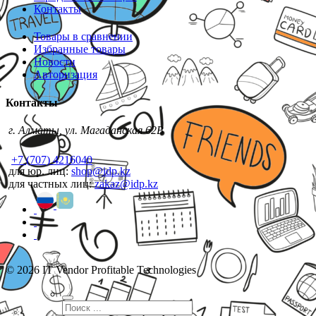
Контакты
Товары в сравнении
Избранные товары
Новости
Авторизация
Контакты
г. Алматы, ул. Магаданская 62В
+7 (707) 4216040
для юр. лиц:
shop@idp.kz
для частных лиц:
zakaz@idp.kz
© 2026 IT Vendor Profitable Technologies