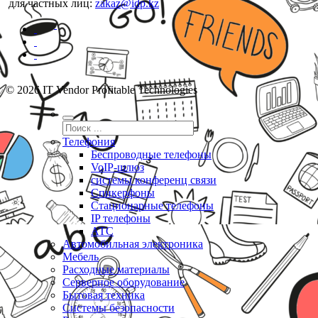
для частных лиц:
zakaz@idp.kz
© 2026 IT Vendor Profitable Technologies
Телефония
Беспроводные телефоны
VoIP-шлюз
системы конференц связи
Спикерфоны
Стационарные телефоны
IP телефоны
АТС
Автомобильная электроника
Мебель
Расходные материалы
Серверное оборудование
Бытовая техника
Системы безопасности