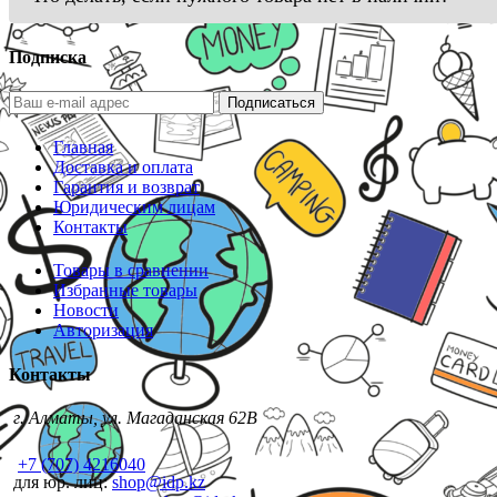
Подписка
Подписаться
Главная
Доставка и оплата
Гарантия и возврат
Юридическим лицам
Контакты
Товары в сравнении
Избранные товары
Новости
Авторизация
Контакты
г. Алматы, ул. Магаданская 62В
+7 (707) 4216040
для юр. лиц:
shop@idp.kz