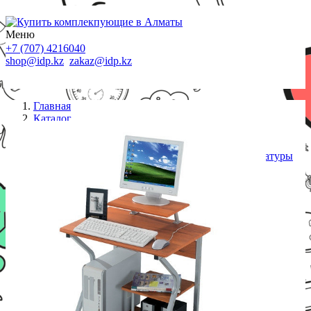
Меню
+7 (707) 4216040
shop@idp.kz
zakaz@idp.kz
Главная
Каталог
Компьютерные столы
Компьютерный стол, Deluxe, DLFT-218S Franko,
МДФ, 70*81*62 см, Ореховый, Полки для клавиатуры
и сис. блока