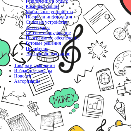
Развлечения и отдых
Комплектующие
Мобильные устройства
Носители информации
Силовые устройства
Аксессуары
Сетевое оборудование
Программное обеспечение
Готовые решения
Периферия
Электрооборудование
Товары в сравнении
Избранные товары
Новости
Авторизация