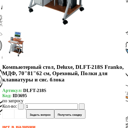
Компьютерный стол, Deluxe, DLFT-218S Franko,
МДФ, 70"81"62 см, Ореховый, Полки для
клавиатуры и сис. блока
Артикул:
DLFT-218S
Код:
ID3695
по запросу
Кол-во:
Задать вопрос
Получить скидку
нет в наличии