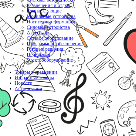
Развлечения и отдых
Комплектующие
Мобильные устройства
Носители информации
Силовые устройства
Аксессуары
Сетевое оборудование
Программное обеспечение
Готовые решения
Периферия
Электрооборудование
Товары в сравнении
Избранные товары
Новости
Авторизация