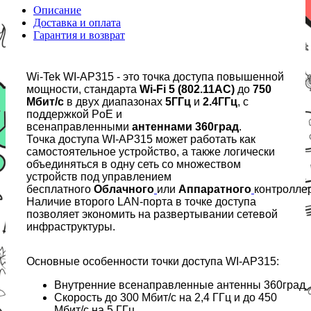
Описание
Доставка и оплата
Гарантия и возврат
Wi-Tek WI-AP315 - это точка доступа повышенной
мощности, стандарта
Wi-Fi 5 (802.11AC)
до
750
Мбит/с
в двух диапазонах
5ГГц
и
2.4ГГц
, с
поддержкой PoE и
всенаправленными
антеннами 360град
.
Точка доступа WI-AP315 может работать как
самостоятельное устройство, а также логически
объединяться в одну сеть со множеством
устройств под управлением
бесплатного
Облачного
или
Аппаратного
контролле
Наличие второго LAN-порта в точке доступа
позволяет экономить на развертывании сетевой
инфраструктуры.
Основные особенности точки доступа WI-AP315:
Внутренние всенаправленные антенны 360град
Скорость до 300 Мбит/с на 2,4 ГГц и до 450
Мбит/с на 5 ГГц