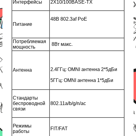
Интерфейсы
2X10/100BASE-TX
48В 802.3af PoE
Питание
Потребляемая
8Вт макс.
мощность
2.4ГГц: OMNI антенна 2*5дБи
Антенна
5ГГц: OMNI антенна 1*5дБи
Стандарты
беспроводной
802.11a/b/g/n/ac
связи
Режимы
FIT/FAT
работы