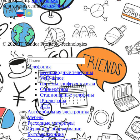
для юр. лиц:
shop@idp.kz
для частных лиц:
zakaz@idp.kz
© 2026 IT Vendor Profitable Technologies
Телефония
Беспроводные телефоны
VoIP-шлюз
системы конференц связи
Спикерфоны
Стационарные телефоны
IP телефоны
АТС
Автомобильная электроника
Мебель
Расходные материалы
Серверное оборудование
Бытовая техника
Системы безопасности