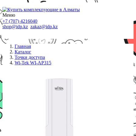
Меню
+7 (707) 4216040
shop@idp.kz
zakaz@idp.kz
Главная
Каталог
Точки доступа
Wi-Tek WI-AP315