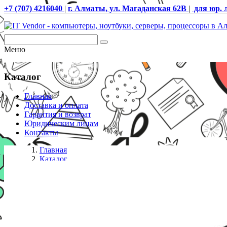
+7 (707) 4216040
|
г. Алматы, ул. Магаданская 62В
|
для юр. 
Меню
Каталог
Главная
Доставка и оплата
Гарантия и возврат
Юридическим лицам
Контакты
Главная
Каталог
Принтеры мобильные
Односторонний принтер ZC300, Single Sided, UK/EU C