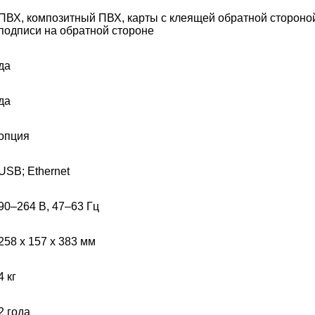
ПВХ, композитный ПВХ, карты с клеящей обратной стороной
подписи на обратной стороне
да
да
опция
USB; Ethernet
90–264 В, 47–63 Гц
258 x 157 x 383 мм
4 кг
2 года