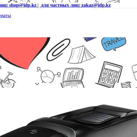
лиц: shop@idp.kz
|
для частных лиц: zakaz@idp.kz
ord, USB & Ethernet, Windows Driver