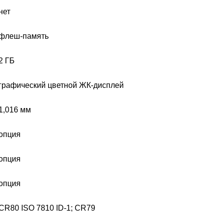
нет
флеш-память
2 ГБ
графический цветной ЖК-дисплей
1,016 мм
опция
опция
опция
CR80 ISO 7810 ID-1; CR79