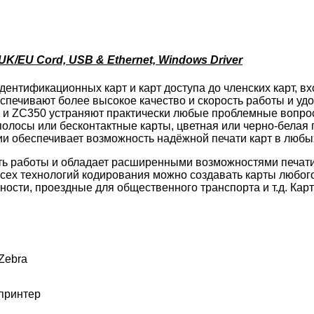
K/EU Cord, USB & Ethernet, Windows Driver
дентификационных карт и карт доступа до членских карт, в
печивают более высокое качество и скорость работы и уд
 и ZC350 устраняют практически любые проблемные вопросы
полосы или бесконтактные карты, цветная или черно-белая
ии обеспечивает возможность надёжной печати карт в любы
ь работы и обладает расширенными возможностями печати,
сех технологий кодирования можно создавать карты любого
ности, проездные для общественного транспорта и т.д. Ка
Zebra
принтер