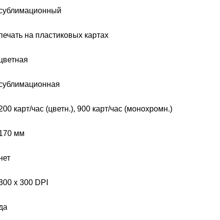
сублимационный
печать на пластиковых картах
цветная
сублимационная
200 карт/час (цветн.), 900 карт/час (монохромн.)
170 мм
нет
300 x 300 DPI
да