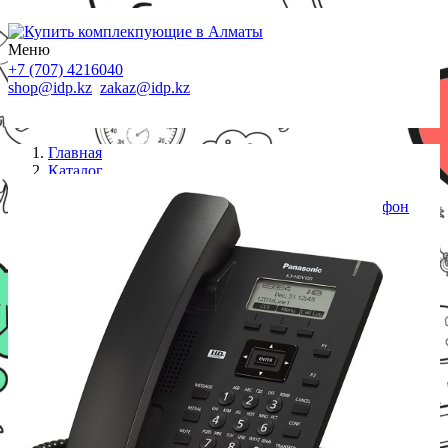
Меню
+7 (707) 4216040
shop@idp.kz
zakaz@idp.kz
Главная
Каталог
IP телефоны
Panasonic KX-HDV100RUB Проводной SIP-телефон
2.3-дюйм, 1 линия, 1 порт, память 500 номеров