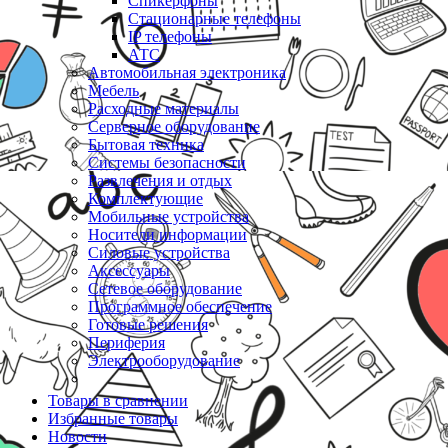
Спикерфоны
Стационарные телефоны
IP телефоны
АТС
Автомобильная электроника
Мебель
Расходные материалы
Серверное оборудование
Бытовая техника
Системы безопасности
Развлечения и отдых
Комплектующие
Мобильные устройства
Носители информации
Силовые устройства
Аксессуары
Сетевое оборудование
Программное обеспечение
Готовые решения
Периферия
Электрооборудование
Товары в сравнении
Избранные товары
Новости