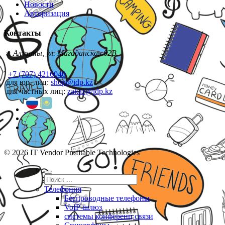
Новости
Авторизация
Контакты
г. Алматы, ул. Магаданская 62В
+7 (707) 4216040
для юр. лиц:
shop@idp.kz
для частных лиц:
zakaz@idp.kz
© 2026 IT Vendor Profitable Technologies
Телефония
Беспроводные телефоны
VoIP-шлюз
системы конференц связи