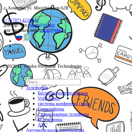
г. Алматы, ул. Магаданская 62В
+7 (707) 4216040
для юр. лиц:
shop@idp.kz
для частных лиц:
zakaz@idp.kz
© 2026 IT Vendor Profitable Technologies
Телефония
Беспроводные телефоны
VoIP-шлюз
системы конференц связи
Спикерфоны
Стационарные телефоны
IP телефоны
АТС
Автомобильная электроника