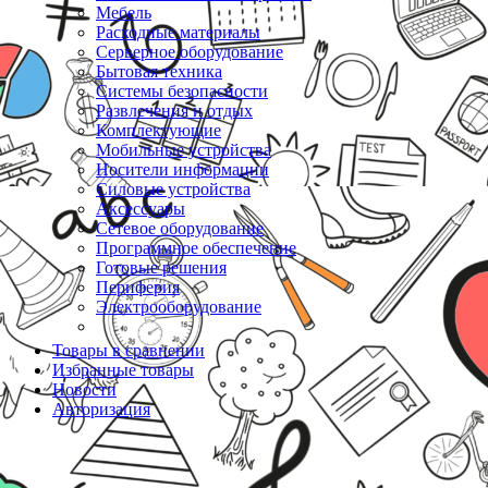
Мебель
Расходные материалы
Серверное оборудование
Бытовая техника
Системы безопасности
Развлечения и отдых
Комплектующие
Мобильные устройства
Носители информации
Силовые устройства
Аксессуары
Сетевое оборудование
Программное обеспечение
Готовые решения
Периферия
Электрооборудование
Товары в сравнении
Избранные товары
Новости
Авторизация