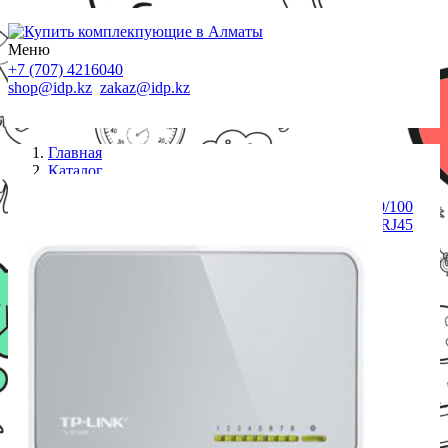
Меню
+7 (707) 4216040
shop@idp.kz
zakaz@idp.kz
Главная
Каталог
Коммутаторы
Коммутатор TP-Link TL-SF1008D 8-портовый 10/100
Мбит/с мини настольный коммутатор, 8 портов RJ45
10/100 Мбит/с, пластиковый корпус