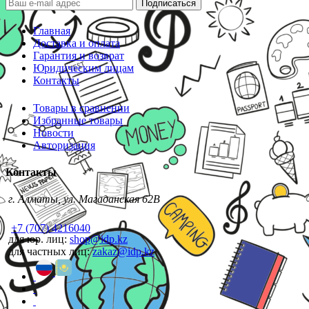
Подписаться
Главная
Доставка и оплата
Гарантия и возврат
Юридическим лицам
Контакты
Товары в сравнении
Избранные товары
Новости
Авторизация
Контакты
г. Алматы, ул. Магаданская 62В
+7 (707) 4216040
для юр. лиц:
shop@idp.kz
для частных лиц:
zakaz@idp.kz