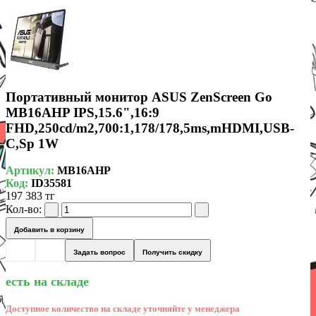
Портативный монитор ASUS ZenScreen Go
MB16AHP IPS,15.6",16:9
FHD,250cd/m2,700:1,178/178,5ms,mHDMI,USB-
C,Sp 1W
Артикул:
MB16AHP
Код:
ID35581
197 383 тг
Кол-во:
Добавить в корзину
Задать вопрос
Получить скидку
есть на складе
Доступное количество на складе уточняйте у менеджера