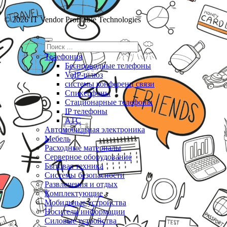
© 2026 IT Vendor Profitable Technologies
Телефония
Беспроводные телефоны
VoIP-шлюз
системы конференц связи
Спикерфоны
Стационарные телефоны
IP телефоны
АТС
Автомобильная электроника
Мебель
Расходные материалы
Серверное оборудование
Бытовая техника
Системы безопасности
Развлечения и отдых
Комплектующие
Мобильные устройства
Носители информации
Силовые устройства