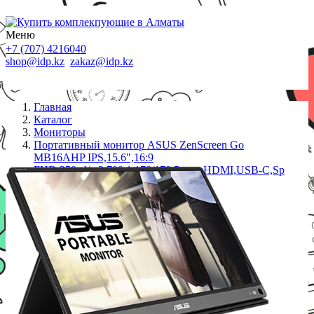
Меню
+7 (707) 4216040
shop@idp.kz
zakaz@idp.kz
Главная
Каталог
Мониторы
Портативный монитор ASUS ZenScreen Go
MB16AHP IPS,15.6",16:9
FHD,250cd/m2,700:1,178/178,5ms,mHDMI,USB-C,Sp
1W