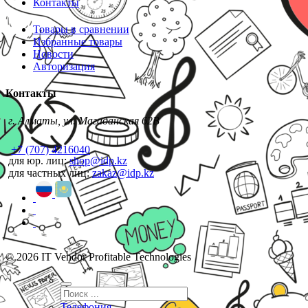
Контакты
Товары в сравнении
Избранные товары
Новости
Авторизация
Контакты
г. Алматы, ул. Магаданская 62В
+7 (707) 4216040
для юр. лиц:
shop@idp.kz
для частных лиц:
zakaz@idp.kz
© 2026 IT Vendor Profitable Technologies
Телефония