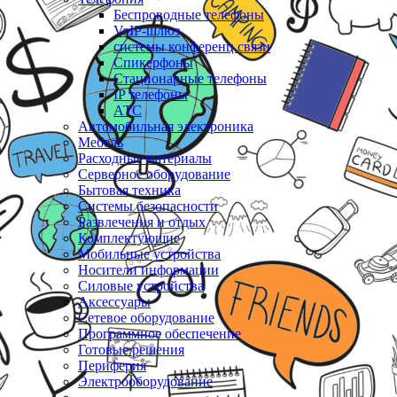
Беспроводные телефоны
VoIP-шлюз
системы конференц связи
Спикерфоны
Стационарные телефоны
IP телефоны
АТС
Автомобильная электроника
Мебель
Расходные материалы
Серверное оборудование
Бытовая техника
Системы безопасности
Развлечения и отдых
Комплектующие
Мобильные устройства
Носители информации
Силовые устройства
Аксессуары
Сетевое оборудование
Программное обеспечение
Готовые решения
Периферия
Электрооборудование