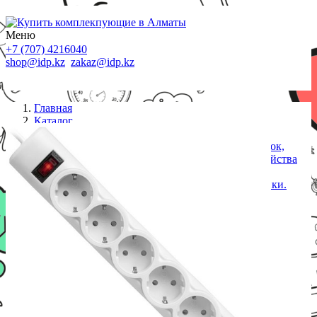
Меню
+7 (707) 4216040
shop@idp.kz
zakaz@idp.kz
Главная
Каталог
Сетевые фильтры
Сетевой фильтр Defender DFS 151 Белый 6 розеток,
1.8 м (защита от ВЧ и импульсных помех). Устройства
начального уровня для экономичной защиты
широкого спектра бытовой и электронной техники.