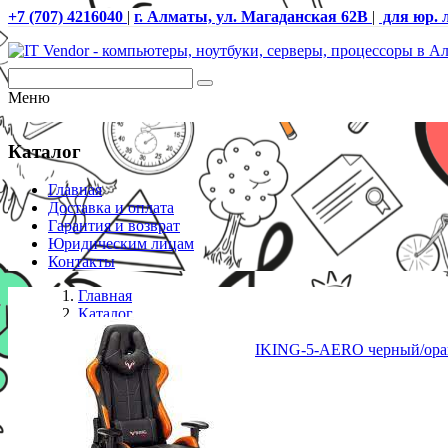
+7 (707) 4216040
|
г. Алматы, ул. Магаданская 62В
|
для юр. 
Меню
Каталог
Главная
Доставка и оплата
Гарантия и возврат
Юридическим лицам
Контакты
Главная
Каталог
Кресла
Кресло игровое Zombie VIKING-5-AERO черный/оранж