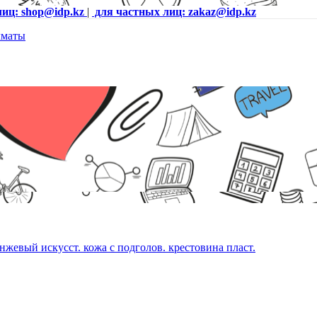
лиц: shop@idp.kz
|
для частных лиц: zakaz@idp.kz
евый искусст. кожа с подголов. крестовина пласт.