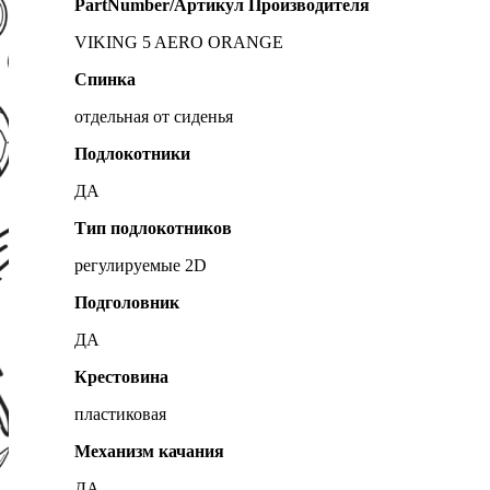
PartNumber/Артикул Производителя
VIKING 5 AERO ORANGE
Спинка
отдельная от сиденья
Подлокотники
ДА
Тип подлокотников
регулируемые 2D
Подголовник
ДА
Крестовина
пластиковая
Механизм качания
ДА