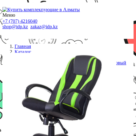
Меню
+7 (707) 4216040
shop@idp.kz
zakaz@idp.kz
Главная
Каталог
Кресла
Кресло игровое Zombie VIKING-9 черный/салатовый
искусст.кожа/ткань крестовина пласт.