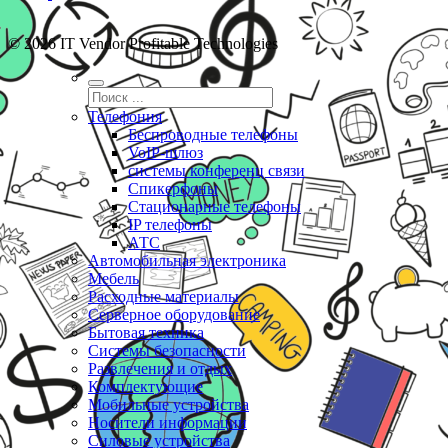
© 2026 IT Vendor Profitable Technologies
Телефония
Беспроводные телефоны
VoIP-шлюз
системы конференц связи
Спикерфоны
Стационарные телефоны
IP телефоны
АТС
Автомобильная электроника
Мебель
Расходные материалы
Серверное оборудование
Бытовая техника
Системы безопасности
Развлечения и отдых
Комплектующие
Мобильные устройства
Носители информации
Силовые устройства