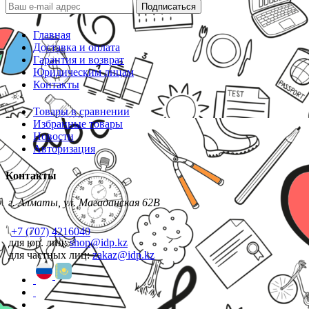
Подписаться
Главная
Доставка и оплата
Гарантия и возврат
Юридическим лицам
Контакты
Товары в сравнении
Избранные товары
Новости
Авторизация
Контакты
г. Алматы, ул. Магаданская 62В
+7 (707) 4216040
для юр. лиц:
shop@idp.kz
для частных лиц:
zakaz@idp.kz