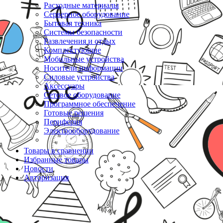
Расходные материалы
Серверное оборудование
Бытовая техника
Системы безопасности
Развлечения и отдых
Комплектующие
Мобильные устройства
Носители информации
Силовые устройства
Аксессуары
Сетевое оборудование
Программное обеспечение
Готовые решения
Периферия
Электрооборудование
Товары в сравнении
Избранные товары
Новости
Авторизация