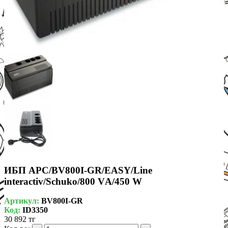
ИБП APC/BV800I-GR/EASY/Line
interactiv/Schuko/800 VА/450 W
Артикул:
BV800I-GR
Код:
ID3350
30 892 тг