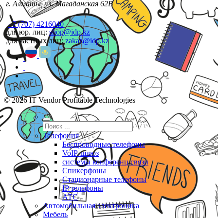
г. Алматы, ул. Магаданская 62В
+7 (707) 4216040
для юр. лиц:
shop@idp.kz
для частных лиц:
zakaz@idp.kz
© 2026 IT Vendor Profitable Technologies
Телефония
Беспроводные телефоны
VoIP-шлюз
системы конференц связи
Спикерфоны
Стационарные телефоны
IP телефоны
АТС
Автомобильная электроника
Мебель