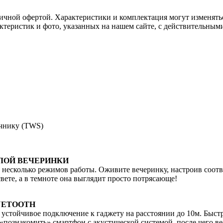
ичной офертой. Характеристики и комплектация могут изменять
актеристик и фото, указанных на нашем сайте, с действительны
очнику (TWS)
ЛОЙ ВЕЧЕРИНКИ
 несколько режимов работы. Оживите вечеринку, настроив соо
ете, а в темноте она выглядит просто потрясающе!
UETOOTH
ит устойчивое подключение к гаджету на расстоянии до 10м. Быс
 «познакомить» смартфон с акустической системой, после чего ве