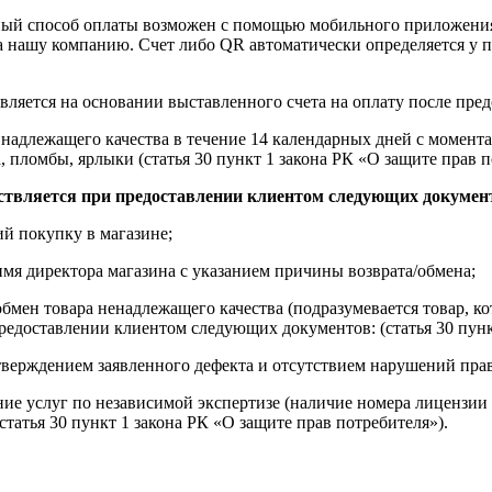
ный способ оплаты возможен с помощью мобильного приложени
на нашу компанию. Счет либо QR автоматически определяется у п
вляется на основании выставленного счета на оплату после пре
надлежащего качества в течение 14 календарных дней с момента
, пломбы, ярлыки (статья 30 пункт 1 закона РК «О защите прав п
ствляется при предоставлении клиентом следующих докумен
й покупку в магазине;
имя директора магазина с указанием причины возврата/обмена;
обмен товара ненадлежащего качества (подразумевается товар, 
редоставлении клиентом следующих документов: (статья 30 пунк
верждением заявленного дефекта и отсутствием нарушений пра
ние услуг по независимой экспертизе (наличие номера лицензии 
татья 30 пункт 1 закона РК «О защите прав потребителя»).