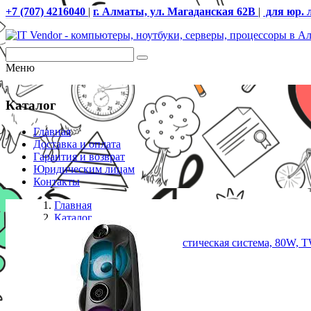
+7 (707) 4216040
|
г. Алматы, ул. Магаданская 62В
|
для юр. 
Меню
Каталог
Главная
Доставка и оплата
Гарантия и возврат
Юридическим лицам
Контакты
Главная
Каталог
Колонки
SVEN PS-720, черный, акустическая система, 80W, TW