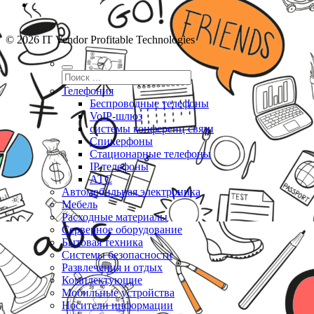
© 2026 IT Vendor Profitable Technologies
Телефония
Беспроводные телефоны
VoIP-шлюз
системы конференц связи
Спикерфоны
Стационарные телефоны
IP телефоны
АТС
Автомобильная электроника
Мебель
Расходные материалы
Серверное оборудование
Бытовая техника
Системы безопасности
Развлечения и отдых
Комплектующие
Мобильные устройства
Носители информации