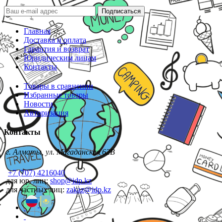
Подписаться
Главная
Доставка и оплата
Гарантия и возврат
Юридическим лицам
Контакты
Товары в сравнении
Избранные товары
Новости
Авторизация
Контакты
г. Алматы, ул. Магаданская 62В
+7 (707) 4216040
для юр. лиц:
shop@idp.kz
для частных лиц:
zakaz@idp.kz