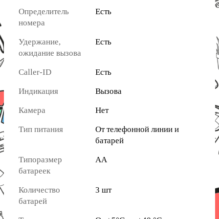
Определитель
Есть
номера
Удержание,
Есть
ожидание вызова
Caller-ID
Есть
Индикация
Вызова
Камера
Нет
Тип питания
От телефонной линии и
батарей
Типоразмер
AA
батареек
Количество
3 шт
батарей