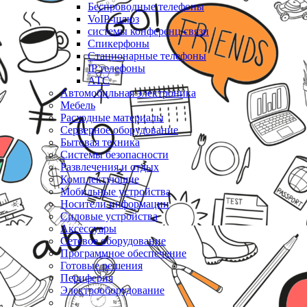
Беспроводные телефоны
VoIP-шлюз
системы конференц связи
Спикерфоны
Стационарные телефоны
IP телефоны
АТС
Автомобильная электроника
Мебель
Расходные материалы
Серверное оборудование
Бытовая техника
Системы безопасности
Развлечения и отдых
Комплектующие
Мобильные устройства
Носители информации
Силовые устройства
Аксессуары
Сетевое оборудование
Программное обеспечение
Готовые решения
Периферия
Электрооборудование