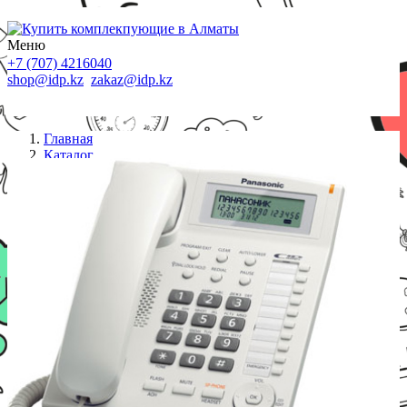
Меню
+7 (707) 4216040
shop@idp.kz
zakaz@idp.kz
Главная
Каталог
Стационарные телефоны
Телефон Panasonic KX-TS2388RUW (white)