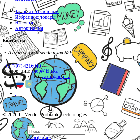
Товары в сравнении
Избранные товары
Новости
Авторизация
Контакты
г. Алматы, ул. Магаданская 62В
+7 (707) 4216040
для юр. лиц:
shop@idp.kz
для частных лиц:
zakaz@idp.kz
© 2026 IT Vendor Profitable Technologies
Телефония