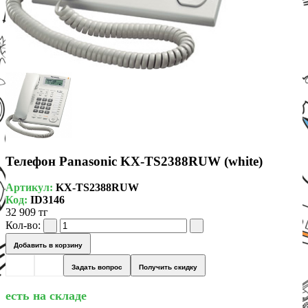
Телефон Panasonic KX-TS2388RUW (white)
Артикул:
KX-TS2388RUW
Код:
ID3146
32 909 тг
Кол-во:
Добавить в корзину
Задать вопрос
Получить скидку
есть на складе