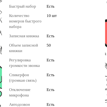
Быстрый набор
Есть
Количество
10 шт
номеров быстрого
набора
Записная книжка
Есть
Объем записной
50
книжки
Регулировка
Есть
громкости звонка
Спикерфон
Есть
(громкая связь)
Отключение
Есть
микрофона
Автодозвон
Есть