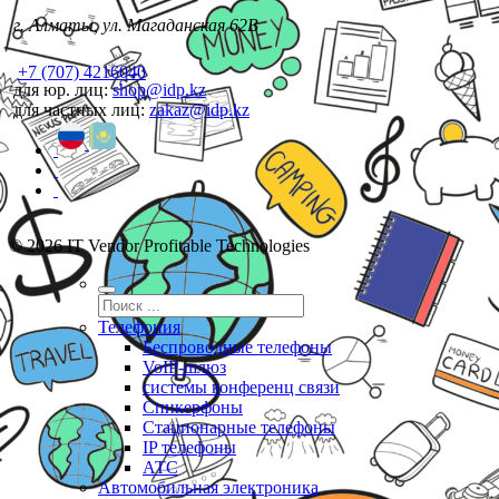
г. Алматы, ул. Магаданская 62В
+7 (707) 4216040
для юр. лиц:
shop@idp.kz
для частных лиц:
zakaz@idp.kz
© 2026 IT Vendor Profitable Technologies
Телефония
Беспроводные телефоны
VoIP-шлюз
системы конференц связи
Спикерфоны
Стационарные телефоны
IP телефоны
АТС
Автомобильная электроника