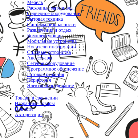
Мебель
Расходные материалы
Серверное оборудование
Бытовая техника
Системы безопасности
Развлечения и отдых
Комплектующие
Мобильные устройства
Носители информации
Силовые устройства
Аксессуары
Сетевое оборудование
Программное обеспечение
Готовые решения
Периферия
Электрооборудование
Товары в сравнении
Избранные товары
Новости
Авторизация