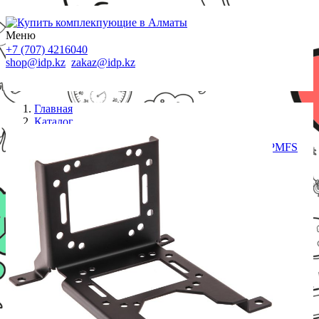
Меню
+7 (707) 4216040
shop@idp.kz
zakaz@idp.kz
Главная
Каталог
Крепления
Кронштейн для крепления резервуара Bykski B-PMFS